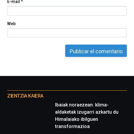
E-mail
*
Web
Otros
proyectos
ZIENTZIA KAIERA
Ibaiak noraezean: klima-
aldaketak izugarri azkartu du
Himalaiako ibilguen
transformazioa