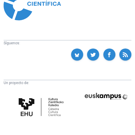
Síguenos:
Un proyecto de:
Cátedra
Euskampus
de
Fundazioa
Cultura
Científica
de
la
UPV/EHU