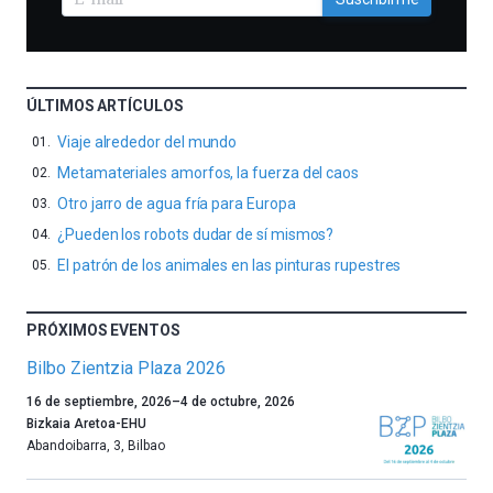
ÚLTIMOS ARTÍCULOS
Viaje alrededor del mundo
Metamateriales amorfos, la fuerza del caos
Otro jarro de agua fría para Europa
¿Pueden los robots dudar de sí mismos?
El patrón de los animales en las pinturas rupestres
PRÓXIMOS EVENTOS
Bilbo Zientzia Plaza 2026
Un
16 de septiembre, 2026
–
4 de octubre, 2026
año
Bizkaia Aretoa-EHU
más,
Abandoibarra, 3
,
Bilbao
Bilbao
dará