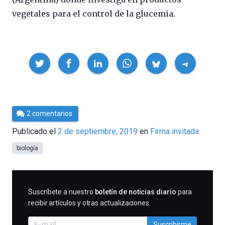
vegetales para el control de la glucemia.
Compartir
Por
2 comentarios
César
Publicado el
2 de septiembre, 2019
en
Firma invitada
Tomé
biología
SUSCRIBIRME
Suscríbete a nuestro
boletín de noticias diario
para
recibir artículos y otras actualizaciones.
Suscribirme