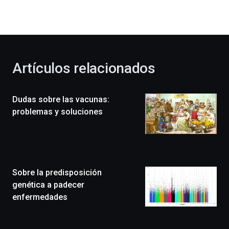
la
bienvenida
al
otoño
con
la
Artículos relacionados
celebración
de
la
Dudas sobre las vacunas:
novena
edición
problemas y soluciones
de
Bilbo
Zientzia
Plaza
(BZP),
Sobre la predisposición
un
festival
genética a padecer
que
enfermedades
llenará
la
ciudad