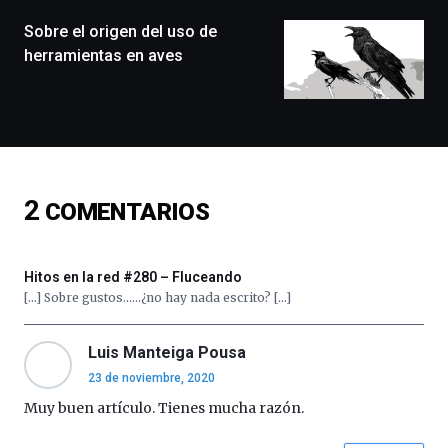
de
monólogos,
Sobre el origen del uso de
exposiciones,
herramientas en aves
conferencias,
docufórums
y
espectáculos
de
ciencia
del
2
COMENTARIOS
16
de
septiembre
al
Hitos en la red #280 – Fluceando
4
[…] Sobre gustos……¿no hay nada escrito? […]
de
octubre.
La
Luis Manteiga Pousa
iniciativa,
23 de noviembre, 2020
organizada
Muy buen artículo. Tienes mucha razón.
por
la
Cátedra…