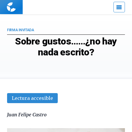
Cuaderno
de
Cultura
Científica
FIRMA INVITADA
Sobre gustos……¿no hay
nada escrito?
Lectura accesible
Juan Felipe Castro