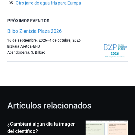
Otro jarro de agua fría para Europa
PRÓXIMOS EVENTOS
Bilbo Zientzia Plaza 2026
Un
16 de septiembre, 2026
–
4 de octubre, 2026
año
Bizkaia Aretoa-EHU
más,
Abandoibarra, 3
,
Bilbao
Bilbao
dará
la
bienvenida
al
otoño
con
la
Artículos relacionados
celebración
de
la
¿Cambiará algún día la imagen
novena
edición
del científico?