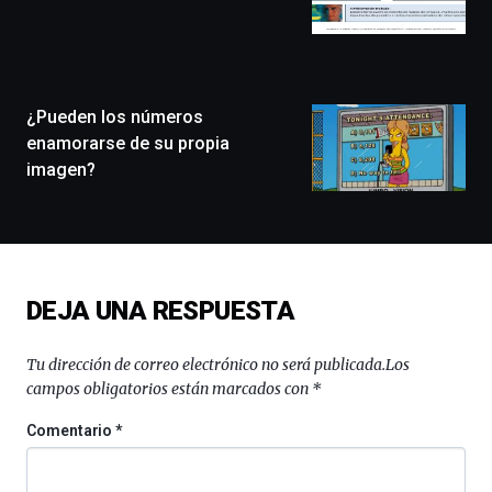
de
Bilbo
Zientzia
Plaza
(BZP),
¿Pueden los números
un
festival
enamorarse de su propia
que
imagen?
llenará
la
ciudad
de
monólogos,
exposiciones,
DEJA UNA RESPUESTA
conferencias,
docufórums
y
Tu dirección de correo electrónico no será publicada.
Los
espectáculos
campos obligatorios están marcados con
*
de
ciencia
Comentario
*
del
16
de