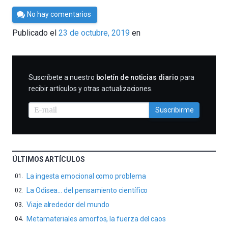
Por
No hay comentarios
César
Publicado el
23 de octubre, 2019
en
Tomé
SUSCRIBIRME
Suscríbete a nuestro
boletín de noticias diario
para
recibir artículos y otras actualizaciones.
Suscribirme
ÚLTIMOS ARTÍCULOS
La ingesta emocional como problema
La Odisea… del pensamiento científico
Viaje alrededor del mundo
Metamateriales amorfos, la fuerza del caos