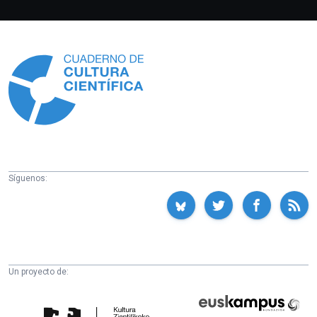
Información
Síguenos:
Un proyecto de:
Cátedra
Euskampus
de
Fundazioa