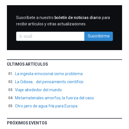
SUSCRIBIRME
Suscríbete a nuestro
boletín de noticias diario
para
recibir artículos y otras actualizaciones.
Suscribirme
ÚLTIMOS ARTÍCULOS
La ingesta emocional como problema
La Odisea… del pensamiento científico
Viaje alrededor del mundo
Metamateriales amorfos, la fuerza del caos
Otro jarro de agua fría para Europa
PRÓXIMOS EVENTOS