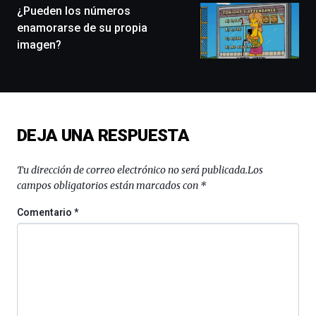
¿Pueden los números
un
festival
enamorarse de su propia
que
imagen?
llenará
la
ciudad
de
monólogos,
exposiciones,
DEJA UNA RESPUESTA
conferencias,
docufórums
y
Tu dirección de correo electrónico no será publicada.
Los
espectáculos
campos obligatorios están marcados con
*
de
ciencia
Comentario
*
del
16
de
septiembre
al
4
de