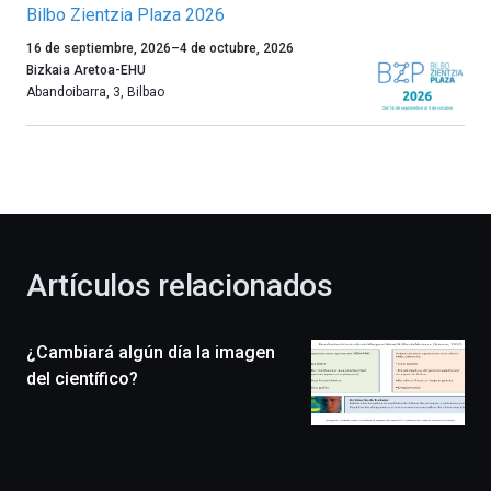
Bilbo Zientzia Plaza 2026
Un
16 de septiembre, 2026
–
4 de octubre, 2026
año
Bizkaia Aretoa-EHU
más,
Abandoibarra, 3
,
Bilbao
Bilbao
dará
la
bienvenida
al
otoño
con
la
Artículos relacionados
celebración
de
la
¿Cambiará algún día la imagen
novena
edición
del científico?
de
Bilbo
Zientzia
Plaza
(BZP),