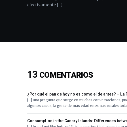
efectivamente […]
13
COMENTARIOS
¿Por qué el pan de hoy no es como el de antes? – La
[…] una pregunta que surge en muchas conversaciones, pu
algunos casos, la gente de más edad en zonas rurales toda
Consumption in the Canary Islands: Differences betwe
[…] bread not like before? It is a question that arises in 