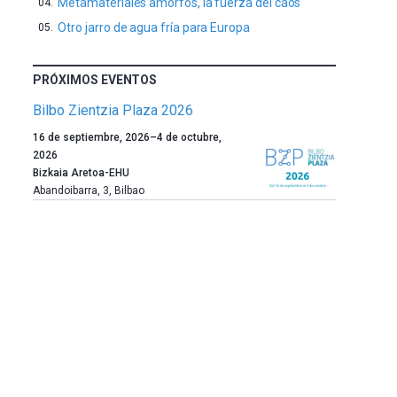
Metamateriales amorfos, la fuerza del caos
Otro jarro de agua fría para Europa
PRÓXIMOS EVENTOS
Bilbo Zientzia Plaza 2026
Un
16 de septiembre, 2026
–
4 de octubre,
año
2026
más,
Bizkaia Aretoa-EHU
Bilbao
Abandoibarra, 3
,
Bilbao
dará
la
bienvenida
al
otoño
con
la
celebración
de
la
novena