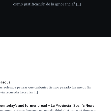
como justificación de la ignorancia? […]
 Fragua
es solemos pensar que cualquier tiempo pasado fue mejor. En
vía recuerda hacer las […]
en today's and former bread – La Provincia | Spain's News
many conversations, because we usually think that any past time was