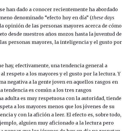
 se han dado a conocer recientemente ha abordado
ómeno denominado “efecto hoy en día” (
these days
o la opinión de las personas mayores acerca de cómo
eto desde nuestros años mozos hasta la juventud de
 las personas mayores, la inteligencia y el gusto por
ue hay, efectivamente, una tendencia general a
 al respeto a los mayores y el gusto por la lectura. Y
ma negativa a la gente joven en aquellos rasgos en
ta tendencia es común a los tres rasgos
a adulta es muy respetuosa con la autoridad, tiende
espeta a los mayores menos que los jóvenes de su
ncia y con la afición a leer. El efecto es, sobre todo,
ejemplo, alguien muy aficionado a la lectura pero
 a pensar que los jóvenes de hoy en día no respetan