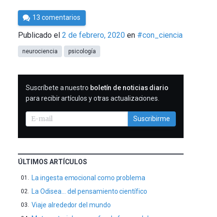
Por
13 comentarios
Cultura
Publicado el
2 de febrero, 2020
en
#con_ciencia
Cientifica
neurociencia
psicología
SUSCRIBIRME
Suscríbete a nuestro
boletín de noticias diario
para recibir artículos y otras actualizaciones.
Suscribirme
ÚLTIMOS ARTÍCULOS
La ingesta emocional como problema
La Odisea… del pensamiento científico
Viaje alrededor del mundo