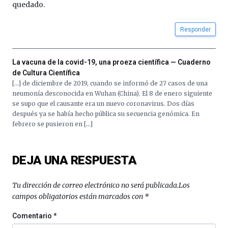
La
quedado.
iniciativa,
organizada
Responder
por
la
Cátedra…
La vacuna de la covid-19, una proeza científica — Cuaderno
de Cultura Científica
[…] de diciembre de 2019, cuando se informó de 27 casos de una
neumonía desconocida en Wuhan (China). El 8 de enero siguiente
se supo que el causante era un nuevo coronavirus. Dos días
después ya se había hecho pública su secuencia genómica. En
febrero se pusieron en […]
DEJA UNA RESPUESTA
Tu dirección de correo electrónico no será publicada.
Los
campos obligatorios están marcados con
*
Comentario
*