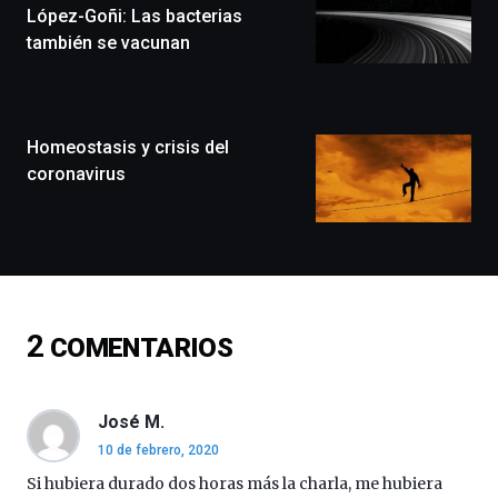
festival
López-Goñi: Las bacterias
que
también se vacunan
llenará
la
ciudad
de
monólogos,
Homeostasis y crisis del
exposiciones,
coronavirus
conferencias,
docufórums
y
espectáculos
de
ciencia
del
2
COMENTARIOS
16
de
septiembre
al
José M.
4
10 de febrero, 2020
de
octubre.
Si hubiera durado dos horas más la charla, me hubiera