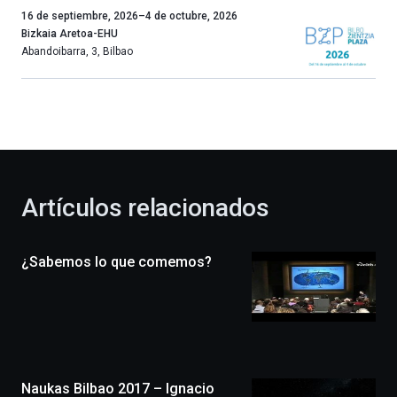
Un
16 de septiembre, 2026
–
4 de octubre, 2026
año
Bizkaia Aretoa-EHU
más,
Abandoibarra, 3
,
Bilbao
Bilbao
dará
la
bienvenida
al
otoño
con
la
Artículos relacionados
celebración
de
la
¿Sabemos lo que comemos?
novena
edición
de
Bilbo
Zientzia
Plaza
(BZP),
Naukas Bilbao 2017 – Ignacio
un