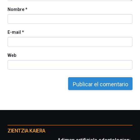
Nombre
*
E-mail
*
Web
Otros
proyectos
ZIENTZIA KAIERA