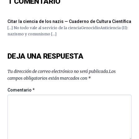
1
COMENTARIO
de
septiembre
al
4
Citar la ciencia de los nazis — Cuaderno de Cultura Científica
de
[…] No todo vale al servicio de la cienciaGenocidioAnticiencia (II):
octubre.
nazismo y comunismo […]
La
iniciativa,
organizada
DEJA UNA RESPUESTA
por
la
Cátedra…
Tu dirección de correo electrónico no será publicada.
Los
campos obligatorios están marcados con
*
Comentario
*