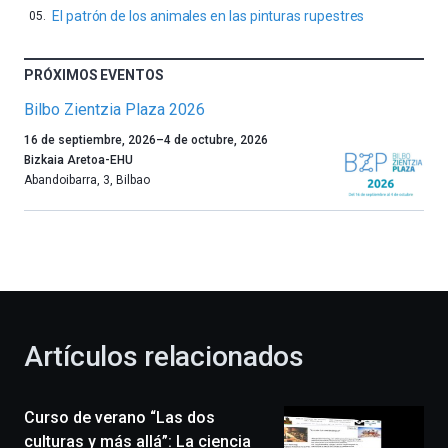
El patrón de los animales en las pinturas rupestres
PRÓXIMOS EVENTOS
Bilbo Zientzia Plaza 2026
Un
16 de septiembre, 2026
–
4 de octubre, 2026
año
Bizkaia Aretoa-EHU
más,
Abandoibarra, 3
,
Bilbao
Bilbao
dará
la
bienvenida
al
otoño
con
la
Artículos relacionados
celebración
de
la
Curso de verano “Las dos
novena
edición
culturas y más allá”: La ciencia