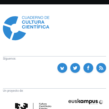
Información
Síguenos:
Un proyecto de:
Cátedra
Euskampus
de
Fundazioa