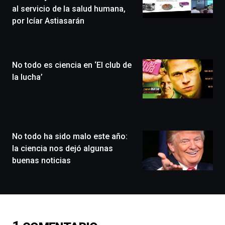
de
al servicio de la salud humana,
Bilbo
por Icíar Astiasarán
Zientzia
Plaza
(BZP),
un
No todo es ciencia en ‘El club de
festival
que
la lucha’
llenará
la
ciudad
de
monólogos,
No todo ha sido malo este año:
exposiciones,
conferencias,
la ciencia nos dejó algunas
docufórums
buenas noticias
y
espectáculos
de
ciencia
del
16