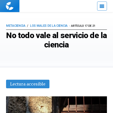
Cuaderno
de
Cultura
Científica
METACIENCIA
LOS MALES DE LA CIENCIA
ARTÍCULO 17 DE 21
No todo vale al servicio de la
ciencia
Lectura accesible