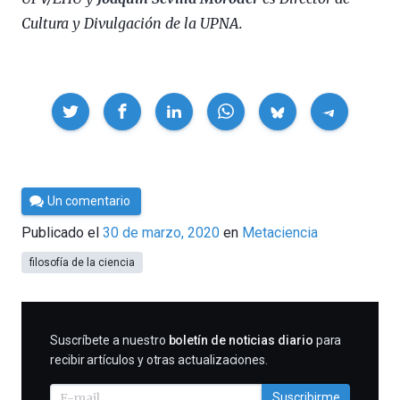
Cultura y Divulgación de la UPNA.
Compartir
Por
Un comentario
César
Publicado el
30 de marzo, 2020
en
Metaciencia
Tomé
filosofía de la ciencia
SUSCRIBIRME
Suscríbete a nuestro
boletín de noticias diario
para
recibir artículos y otras actualizaciones.
Suscribirme