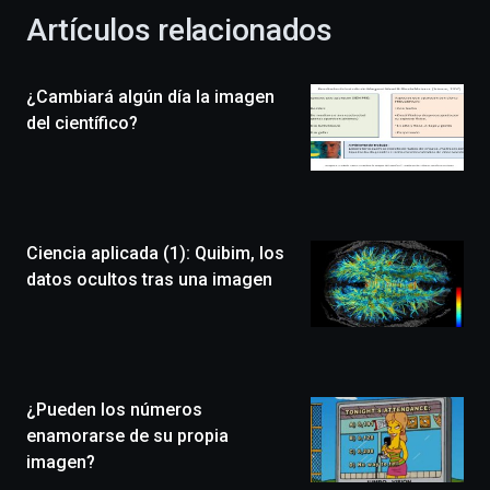
la
Artículos relacionados
celebración
de
la
¿Cambiará algún día la imagen
novena
edición
del científico?
de
Bilbo
Zientzia
Plaza
(BZP),
Ciencia aplicada (1): Quibim, los
un
festival
datos ocultos tras una imagen
que
llenará
la
ciudad
de
monólogos,
¿Pueden los números
exposiciones,
enamorarse de su propia
conferencias,
imagen?
docufórums