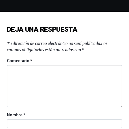
y
espectáculos
de
ciencia
del
DEJA UNA RESPUESTA
16
de
septiembre
Tu dirección de correo electrónico no será publicada.
Los
al
campos obligatorios están marcados con
*
4
de
Comentario
*
octubre.
La
iniciativa,
organizada
por
la
Cátedra…
Nombre
*