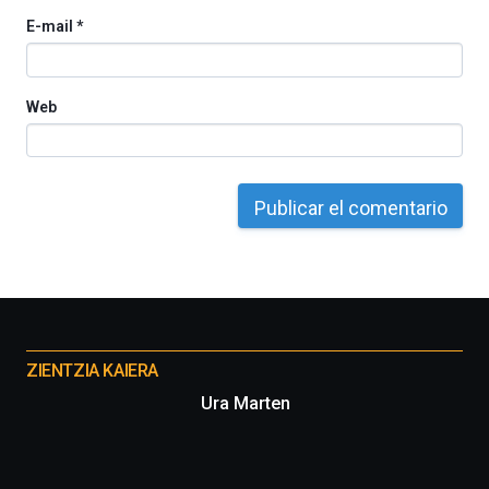
E-mail
*
Web
Otros
proyectos
ZIENTZIA KAIERA
Ura Marten