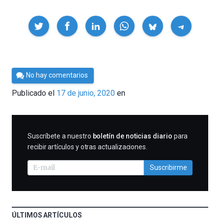
Compartir
Por
No hay comentarios
César
Publicado el
17 de junio, 2020
en
Tomé
SUSCRIBIRME
Suscríbete a nuestro
boletín de noticias diario
para
recibir artículos y otras actualizaciones.
Suscribirme
ÚLTIMOS ARTÍCULOS