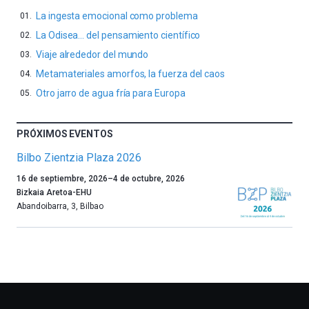
La ingesta emocional como problema
La Odisea… del pensamiento científico
Viaje alrededor del mundo
Metamateriales amorfos, la fuerza del caos
Otro jarro de agua fría para Europa
PRÓXIMOS EVENTOS
Bilbo Zientzia Plaza 2026
Un
16 de septiembre, 2026
–
4 de octubre, 2026
año
Bizkaia Aretoa-EHU
más,
Abandoibarra, 3
,
Bilbao
Bilbao
dará
la
bienvenida
al
otoño
con