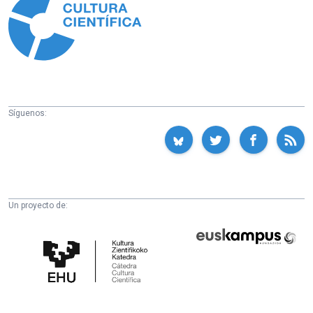
Síguenos:
Un proyecto de:
Cátedra
Euskampus
de
Fundazioa
Cultura
Científica
de
la