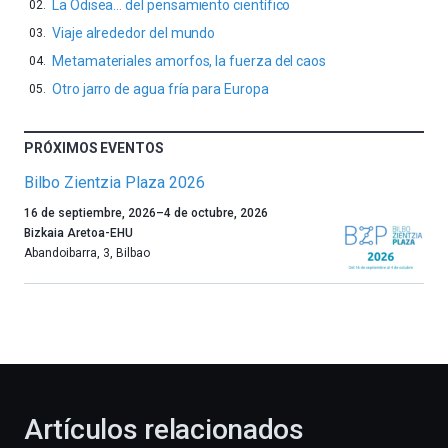
La Odisea… del pensamiento científico
Viaje alrededor del mundo
Metamateriales amorfos, la fuerza del caos
Otro jarro de agua fría para Europa
PRÓXIMOS EVENTOS
Bilbo Zientzia Plaza 2026
Un
16 de septiembre, 2026
–
4 de octubre, 2026
año
Bizkaia Aretoa-EHU
más,
Abandoibarra, 3
,
Bilbao
Bilbao
dará
la
bienvenida
al
otoño
con
la
Artículos relacionados
celebración