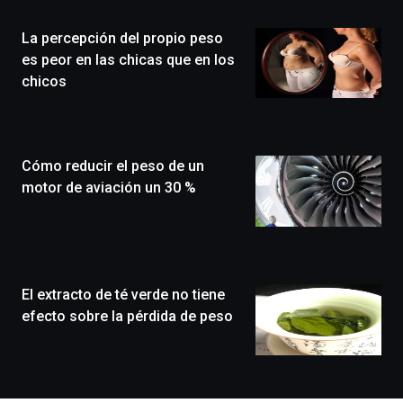
de
la
La percepción del propio peso
novena
edición
es peor en las chicas que en los
de
chicos
Bilbo
Zientzia
Plaza
(BZP),
Cómo reducir el peso de un
un
festival
motor de aviación un 30 %
que
llenará
la
ciudad
de
monólogos,
El extracto de té verde no tiene
exposiciones,
efecto sobre la pérdida de peso
conferencias,
docufórums
y
espectáculos
de