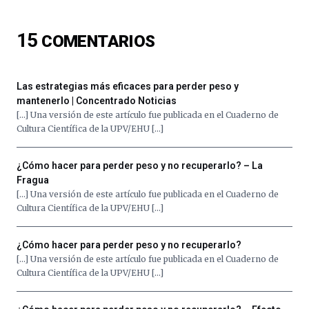
ciencia
del
15
COMENTARIOS
16
de
septiembre
al
Las estrategias más eficaces para perder peso y
4
mantenerlo | Concentrado Noticias
de
[…] Una versión de este artículo fue publicada en el Cuaderno de
octubre.
Cultura Científica de la UPV/EHU […]
La
iniciativa,
organizada
¿Cómo hacer para perder peso y no recuperarlo? – La
por
Fragua
la
[…] Una versión de este artículo fue publicada en el Cuaderno de
Cátedra…
Cultura Científica de la UPV/EHU […]
¿Cómo hacer para perder peso y no recuperarlo?
[…] Una versión de este artículo fue publicada en el Cuaderno de
Cultura Científica de la UPV/EHU […]