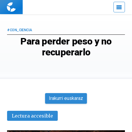
Cuaderno
de
Cultura
Científica
#CON_CIENCIA
Para perder peso y no
recuperarlo
Irakurri euskaraz
Lectura accesible