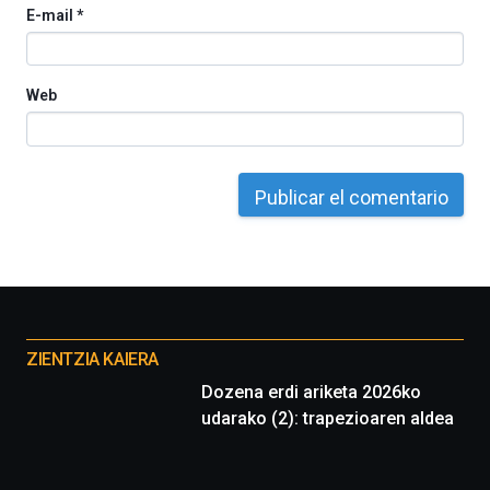
E-mail
*
Web
Otros
proyectos
ZIENTZIA KAIERA
Dozena erdi ariketa 2026ko
udarako (2): trapezioaren aldea