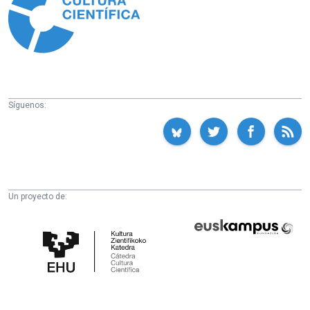
Síguenos:
Un proyecto de:
Cátedra
Euskampus
de
Fundazioa
Cultura
Científica
de
la