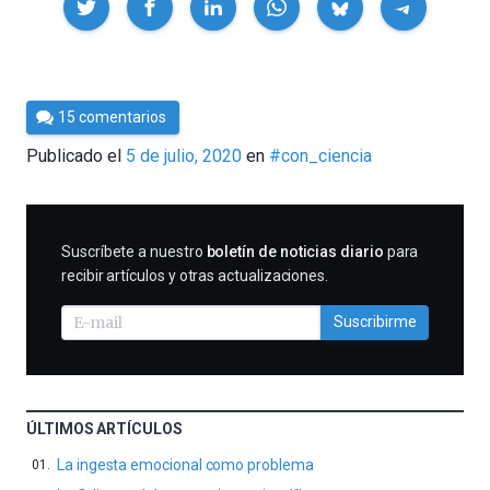
Por
15 comentarios
Cultura
Publicado el
5 de julio, 2020
en
#con_ciencia
Cientifica
SUSCRIBIRME
Suscríbete a nuestro
boletín de noticias diario
para
recibir artículos y otras actualizaciones.
Suscribirme
ÚLTIMOS ARTÍCULOS
La ingesta emocional como problema