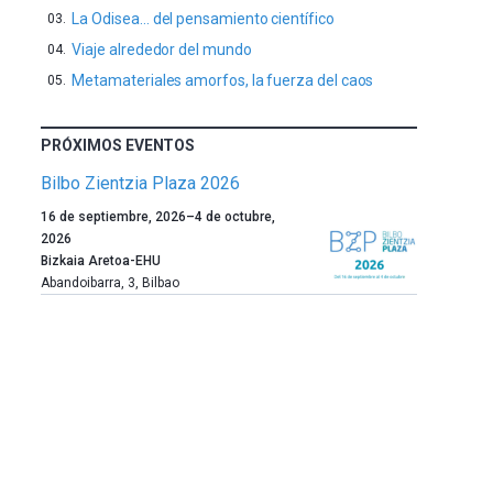
La Odisea… del pensamiento científico
Viaje alrededor del mundo
Metamateriales amorfos, la fuerza del caos
PRÓXIMOS EVENTOS
Bilbo Zientzia Plaza 2026
Un
16 de septiembre, 2026
–
4 de octubre,
año
2026
más,
Bizkaia Aretoa-EHU
Bilbao
Abandoibarra, 3
,
Bilbao
dará
la
bienvenida
al
otoño
con
la
celebración
de