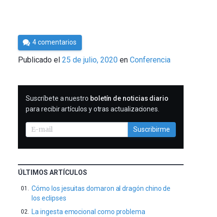
Por
4 comentarios
César
Publicado el
25 de julio, 2020
en
Conferencia
Tomé
SUSCRIBIRME
Suscríbete a nuestro
boletín de noticias diario
para recibir artículos y otras actualizaciones.
Suscribirme
ÚLTIMOS ARTÍCULOS
Cómo los jesuitas domaron al dragón chino de
los eclipses
La ingesta emocional como problema