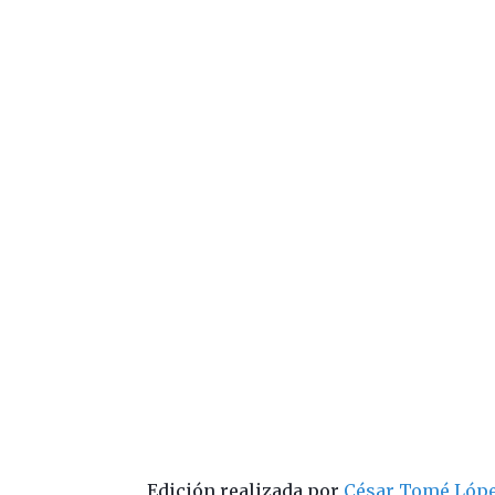
Edición realizada por
César Tomé Lóp