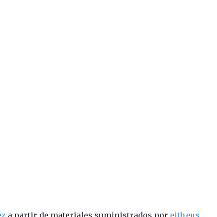
ez
a partir de materiales suministrados por
eitb.eus