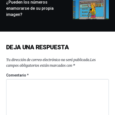
monólogos,
¿Pueden los números
exposiciones,
enamorarse de su propia
conferencias,
imagen?
docufórums
y
espectáculos
de
ciencia
del
DEJA UNA RESPUESTA
16
de
septiembre
Tu dirección de correo electrónico no será publicada.
Los
al
campos obligatorios están marcados con
*
4
de
Comentario
*
octubre.
La
iniciativa,
organizada
por
la
Cátedra…