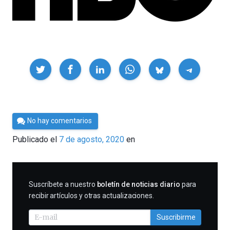
Compartir
Por
No hay comentarios
César
Publicado el
7 de agosto, 2020
en
Tomé
SUSCRIBIRME
Suscríbete a nuestro
boletín de noticias diario
para
recibir artículos y otras actualizaciones.
Suscribirme