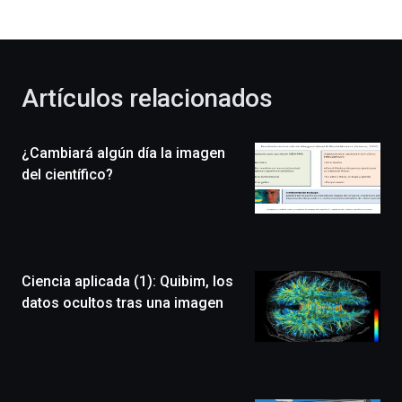
bienvenida
al
otoño
con
la
Artículos relacionados
celebración
de
la
¿Cambiará algún día la imagen
novena
edición
del científico?
de
Bilbo
Zientzia
Plaza
(BZP),
Ciencia aplicada (1): Quibim, los
un
festival
datos ocultos tras una imagen
que
llenará
la
ciudad
de