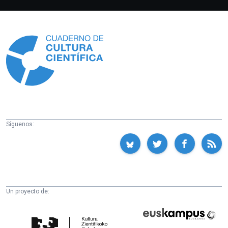
Información
Síguenos:
Un proyecto de:
Cátedra
Euskampus
de
Fundazioa