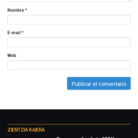
Nombre
*
E-mail
*
Web
Otros
proyectos
ZIENTZIA KAIERA