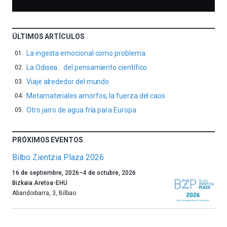
ÚLTIMOS ARTÍCULOS
La ingesta emocional como problema
La Odisea… del pensamiento científico
Viaje alrededor del mundo
Metamateriales amorfos, la fuerza del caos
Otro jarro de agua fría para Europa
PRÓXIMOS EVENTOS
Bilbo Zientzia Plaza 2026
Un
16 de septiembre, 2026
–
4 de octubre, 2026
año
Bizkaia Aretoa-EHU
más,
Abandoibarra, 3
,
Bilbao
Bilbao
dará
la