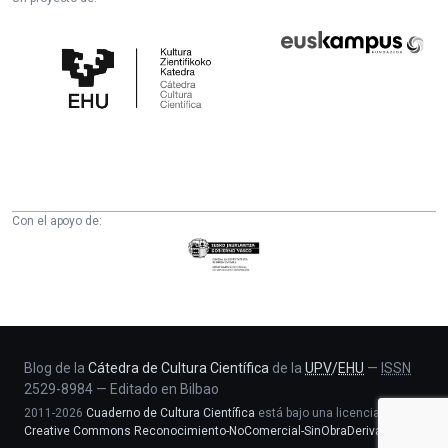
Cátedra
Euskampus
de
Fundazioa
Cultura
Científica
de
la
UPV/EHU
Con el apoyo de:
Eusko
Jaurlaritza
-
Zientzia,
Unibertsitate
eta
Blog de la
Cátedra de Cultura Científica
de la
UPV
/
EHU
—
ISSN
2529-8984
—
Editado en Bilbao
Berrikuntza
2011-2026
Cuaderno de Cultura Científica
está bajo una licencia
saila
Creative Commons Reconocimiento-NoComercial-SinObraDerivada 4.0