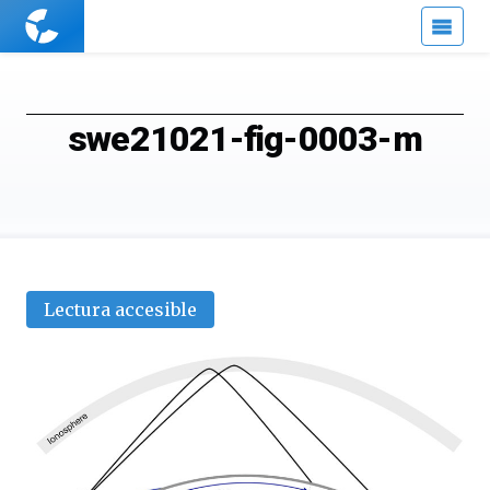
Cuaderno
de
Cultura
Científica
swe21021-fig-0003-m
Lectura accesible