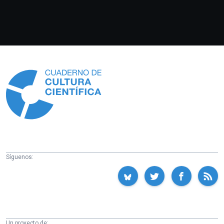
Información
Síguenos:
Un proyecto de: