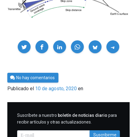
Compartir
Por
No hay comentarios
César
Publicado el
10 de agosto, 2020
en
Tomé
SUSCRIBIRME
Suscríbete a nuestro
boletín de noticias diario
para
recibir artículos y otras actualizaciones.
Suscribirme