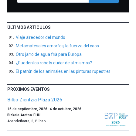
ÚLTIMOS ARTÍCULOS
Viaje alrededor del mundo
Metamateriales amorfos, la fuerza del caos
Otro jarro de agua fría para Europa
¿Pueden los robots dudar de sí mismos?
El patrón de los animales en las pinturas rupestres
PRÓXIMOS EVENTOS
Bilbo Zientzia Plaza 2026
Un
16 de septiembre, 2026
–
4 de octubre, 2026
año
Bizkaia Aretoa-EHU
más,
Abandoibarra, 3
,
Bilbao
Bilbao
dará