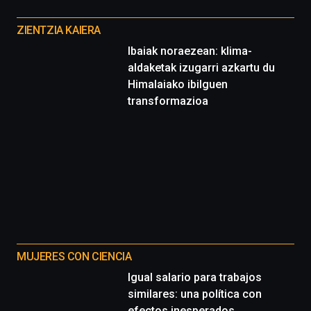
Otros
proyectos
ZIENTZIA KAIERA
Ibaiak noraezean: klima-
aldaketak izugarri azkartu du
Himalaiako ibilguen
transformazioa
MUJERES CON CIENCIA
Igual salario para trabajos
similares: una política con
efectos inesperados