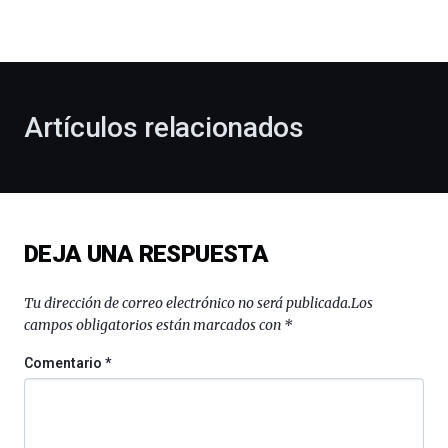
la
bienvenida
al
otoño
con
la
Artículos relacionados
celebración
de
la
novena
edición
de
DEJA UNA RESPUESTA
Bilbo
Zientzia
Plaza
Tu dirección de correo electrónico no será publicada.
Los
(BZP),
campos obligatorios están marcados con
*
un
festival
Comentario
*
que
llenará
la
ciudad