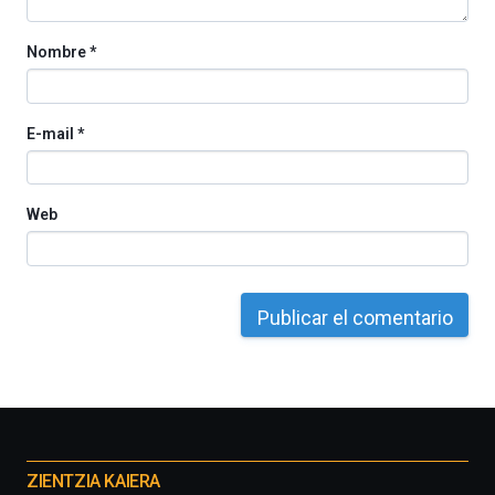
Nombre
*
E-mail
*
Web
Otros
proyectos
ZIENTZIA KAIERA