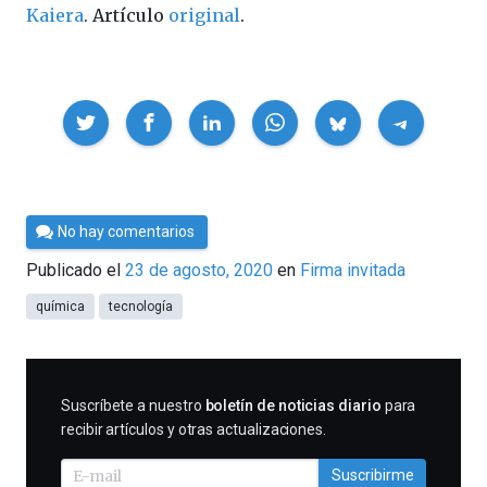
Kaiera
. Artículo
original
.
Compartir
Por
No hay comentarios
César
Publicado el
23 de agosto, 2020
en
Firma invitada
Tomé
química
tecnología
SUSCRIBIRME
Suscríbete a nuestro
boletín de noticias diario
para
recibir artículos y otras actualizaciones.
Suscribirme