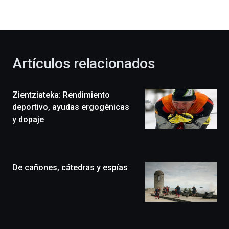
la
bienvenida
al
otoño
con
la
Artículos relacionados
celebración
de
la
Zientziateka: Rendimiento
novena
edición
deportivo, ayudas ergogénicas
de
y dopaje
Bilbo
Zientzia
Plaza
(BZP),
De cañones, cátedras y espías
un
festival
que
llenará
la
ciudad
de