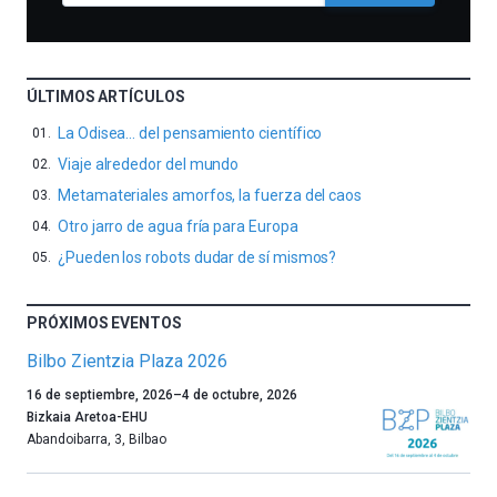
ÚLTIMOS ARTÍCULOS
La Odisea… del pensamiento científico
Viaje alrededor del mundo
Metamateriales amorfos, la fuerza del caos
Otro jarro de agua fría para Europa
¿Pueden los robots dudar de sí mismos?
PRÓXIMOS EVENTOS
Bilbo Zientzia Plaza 2026
Un
16 de septiembre, 2026
–
4 de octubre, 2026
año
Bizkaia Aretoa-EHU
más,
Abandoibarra, 3
,
Bilbao
Bilbao
dará