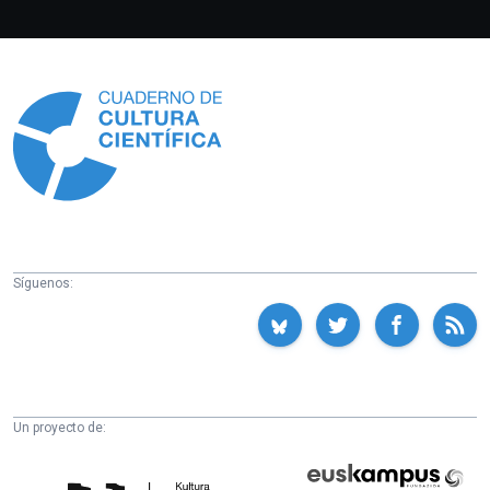
Información
Síguenos:
Un proyecto de:
Cátedra
Euskampus
de
Fundazioa