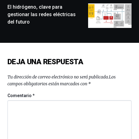
monólogos,
El hidrógeno, clave para
exposiciones,
gestionar las redes eléctricas
conferencias,
del futuro
docufórums
y
espectáculos
de
ciencia
del
DEJA UNA RESPUESTA
16
de
septiembre
Tu dirección de correo electrónico no será publicada.
Los
al
campos obligatorios están marcados con
*
4
de
Comentario
*
octubre.
La
iniciativa,
organizada
por
la
Cátedra…