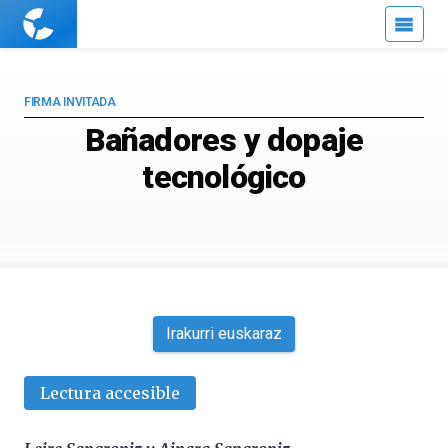
Cuaderno
de
Cultura
Científica
FIRMA INVITADA
Bañadores y dopaje
tecnológico
Irakurri euskaraz
Lectura accesible