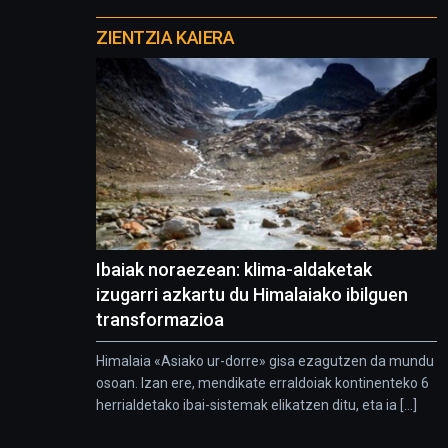
Otros
proyectos
ZIENTZIA KAIERA
Ibaiak noraezean: klima-aldaketak
izugarri azkartu du Himalaiako ibilguen
transformazioa
Himalaia «Asiako ur-dorre» gisa ezagutzen da mundu
osoan. Izan ere, mendikate erraldoiak kontinenteko 6
herrialdetako ibai-sistemak elikatzen ditu, eta ia [...]