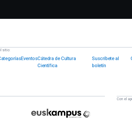
 sitio:
Categorías
Eventos
Cátedra de Cultura
Suscríbete al
Científica
boletín
Con el ap
Euskampus
Fundazioa