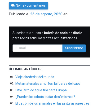
Por
No hay comentarios
César
Publicado el
26 de agosto, 2020
en
Tomé
SUSCRIBIRME
Suscríbete a nuestro
boletín de noticias diario
para recibir artículos y otras actualizaciones.
Suscribirme
ÚLTIMOS ARTÍCULOS
Viaje alrededor del mundo
Metamateriales amorfos, la fuerza del caos
Otro jarro de agua fría para Europa
¿Pueden los robots dudar de sí mismos?
El patrón de los animales en las pinturas rupestres