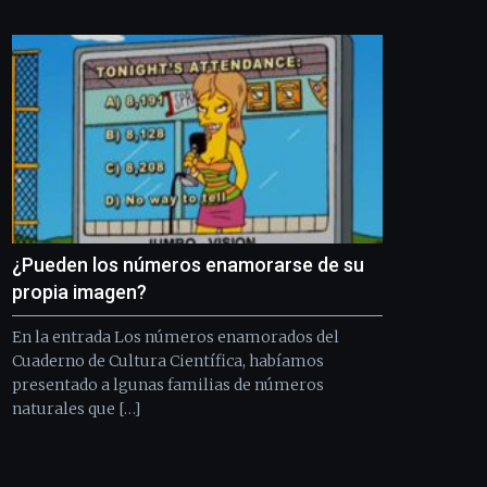
Bilbo
Zientzia
Plaza
(BZP),
un
festival
que
llenará
la
ciudad
de
monólogos,
¿Pueden los números enamorarse de su
exposiciones,
conferencias,
propia imagen?
docufórums
y
En la entrada Los números enamorados del
espectáculos
Cuaderno de Cultura Científica, habíamos
de
presentado a lgunas familias de números
ciencia
naturales que […]
del
16
de
septiembre