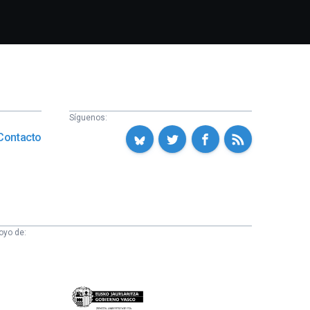
Síguenos:
Contacto
oyo de:
Eusko