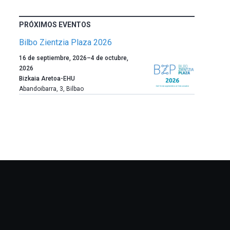
PRÓXIMOS EVENTOS
Bilbo Zientzia Plaza 2026
Un
16 de septiembre, 2026
–
4 de octubre,
año
2026
más,
Bizkaia Aretoa-EHU
Bilbao
Abandoibarra, 3
,
Bilbao
dará
la
bienvenida
al
otoño
con
la
celebración
de
la
novena
edición
de