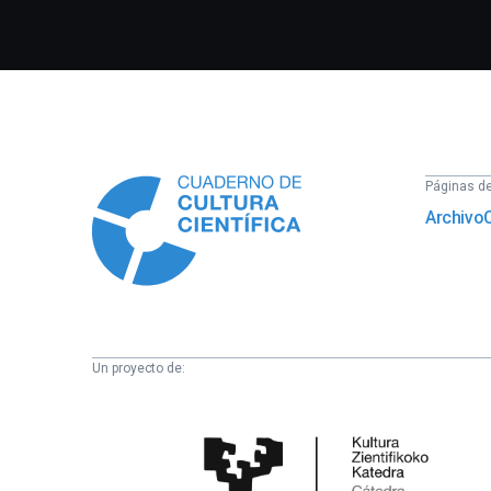
Información
Páginas del
Archivo
Un proyecto de:
Cátedra
de
Cultura
Científica