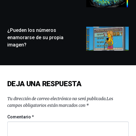
llenará
la
ciudad
de
monólogos,
¿Pueden los números
exposiciones,
enamorarse de su propia
conferencias,
imagen?
docufórums
y
espectáculos
de
ciencia
del
DEJA UNA RESPUESTA
16
de
septiembre
Tu dirección de correo electrónico no será publicada.
Los
al
campos obligatorios están marcados con
*
4
de
Comentario
*
octubre.
La
iniciativa,