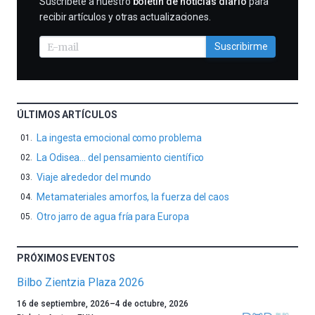
SUSCRIBIRME
Suscríbete a nuestro
boletín de noticias diario
para
recibir artículos y otras actualizaciones.
Suscribirme
ÚLTIMOS ARTÍCULOS
La ingesta emocional como problema
La Odisea… del pensamiento científico
Viaje alrededor del mundo
Metamateriales amorfos, la fuerza del caos
Otro jarro de agua fría para Europa
PRÓXIMOS EVENTOS
Bilbo Zientzia Plaza 2026
Un
16 de septiembre, 2026
–
4 de octubre, 2026