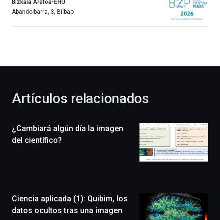
año
Bizkaia Aretoa-EHU
más,
Abandoibarra, 3
,
Bilbao
Bilbao
dará
la
bienvenida
al
otoño
con
la
Artículos relacionados
celebración
de
la
¿Cambiará algún día la imagen
novena
edición
del científico?
de
Bilbo
Zientzia
Plaza
(BZP),
Ciencia aplicada (1): Quibim, los
un
festival
datos ocultos tras una imagen
que