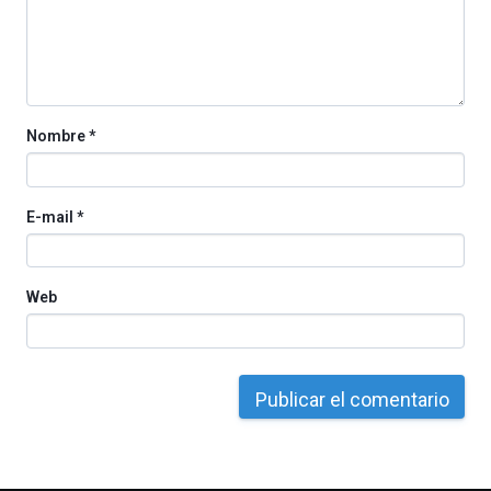
organizada
por
la
Cátedra…
Nombre
*
E-mail
*
Web