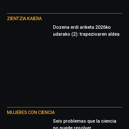
Otros
proyectos
ZIENTZIA KAIERA
Dozena erdi ariketa 2026ko
udarako (2): trapezioaren aldea
MUJERES CON CIENCIA
Seis problemas que la ciencia
no puede resolver