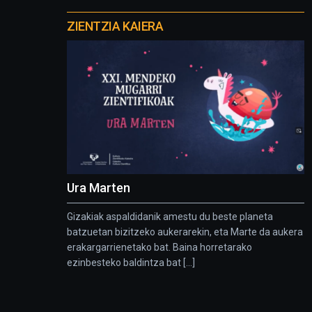
Otros
proyectos
ZIENTZIA KAIERA
Ura Marten
Gizakiak aspaldidanik amestu du beste planeta
batzuetan bizitzeko aukerarekin, eta Marte da aukera
erakargarrienetako bat. Baina horretarako
ezinbesteko baldintza bat [...]