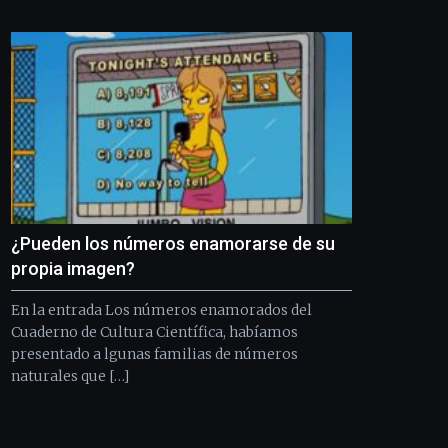
Bilbo
Zientzia
Plaza
(BZP),
un
festival
que
llenará
la
ciudad
de
monólogos,
¿Pueden los números enamorarse de su
exposiciones,
conferencias,
propia imagen?
docufórums
y
En la entrada Los números enamorados del
espectáculos
Cuaderno de Cultura Científica, habíamos
de
presentado a lgunas familias de números
ciencia
naturales que […]
del
16
de
septiembre