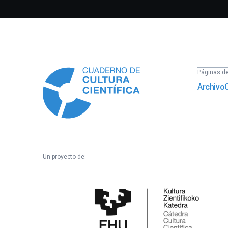
Información
Páginas del
Archivo
Un proyecto de:
Cátedra
de
Cultura
Científica
de