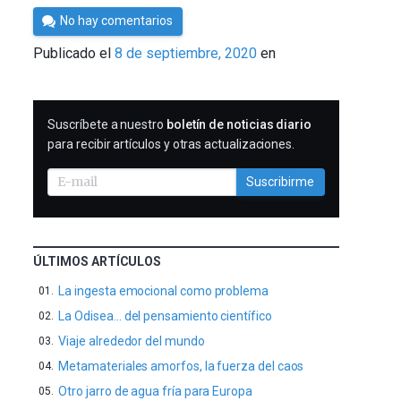
Por
No hay comentarios
César
Publicado el
8 de septiembre, 2020
en
Tomé
SUSCRIBIRME
Suscríbete a nuestro
boletín de noticias diario
para recibir artículos y otras actualizaciones.
Suscribirme
ÚLTIMOS ARTÍCULOS
La ingesta emocional como problema
La Odisea… del pensamiento científico
Viaje alrededor del mundo
Metamateriales amorfos, la fuerza del caos
Otro jarro de agua fría para Europa