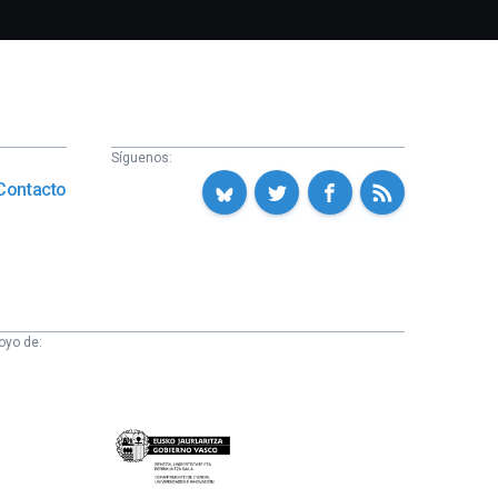
Síguenos:
Contacto
oyo de:
Eusko
Jaurlaritza
-