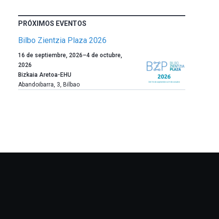
PRÓXIMOS EVENTOS
Bilbo Zientzia Plaza 2026
Un
16 de septiembre, 2026
–
4 de octubre,
año
2026
más,
Bizkaia Aretoa-EHU
Bilbao
Abandoibarra, 3
,
Bilbao
dará
la
bienvenida
al
otoño
con
la
celebración
de
la
novena
edición
de