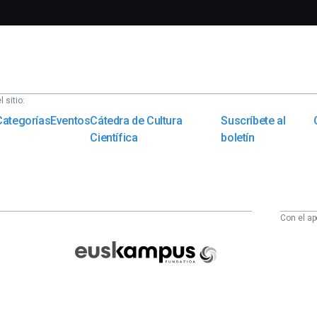
 sitio:
Categorías
Eventos
Cátedra de Cultura
Suscríbete al
Científica
boletín
Con el ap
Euskampus
Fundazioa