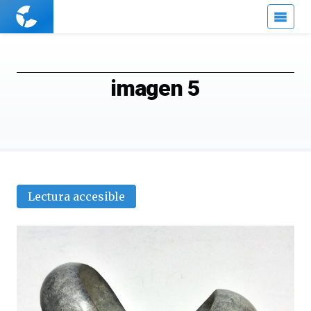
Cuaderno
de
Cultura
Científica
imagen 5
Lectura accesible