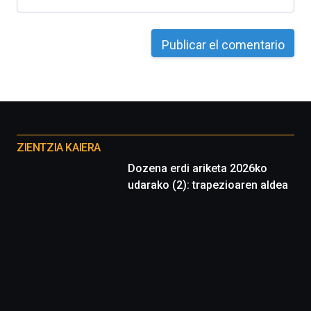
Otros
proyectos
ZIENTZIA KAIERA
Dozena erdi ariketa 2026ko
udarako (2): trapezioaren aldea