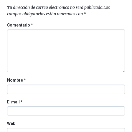
septiembre
Tu dirección de correo electrónico no será publicada.
Los
al
campos obligatorios están marcados con
*
4
de
Comentario
*
octubre.
La
iniciativa,
organizada
por
la
Cátedra…
Nombre
*
E-mail
*
Web