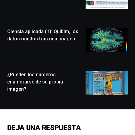
de
Bilbo
Zientzia
Plaza
(BZP),
Ciencia aplicada (1): Quibim, los
un
festival
datos ocultos tras una imagen
que
llenará
la
ciudad
de
monólogos,
¿Pueden los números
exposiciones,
enamorarse de su propia
conferencias,
imagen?
docufórums
y
espectáculos
de
ciencia
del
DEJA UNA RESPUESTA
16
de