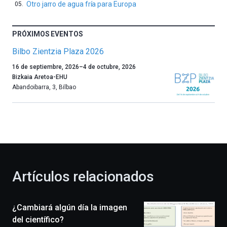
Otro jarro de agua fría para Europa
PRÓXIMOS EVENTOS
Bilbo Zientzia Plaza 2026
Un
16 de septiembre, 2026
–
4 de octubre, 2026
año
Bizkaia Aretoa-EHU
más,
Abandoibarra, 3
,
Bilbao
Bilbao
dará
la
bienvenida
al
otoño
con
la
Artículos relacionados
celebración
de
la
¿Cambiará algún día la imagen
novena
edición
del científico?