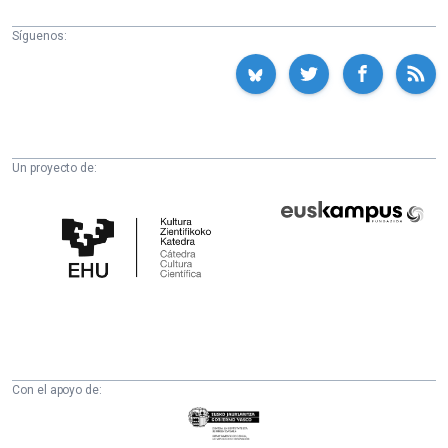
Síguenos:
Un proyecto de:
Cátedra
Euskampus
de
Fundazioa
Cultura
Científica
de
la
UPV/EHU
Con el apoyo de:
Eusko
Jaurlaritza