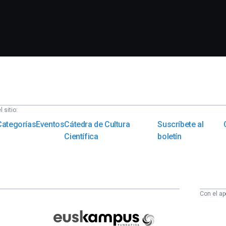
 sitio:
Categorías
Eventos
Cátedra de Cultura
Suscríbete al
Científica
boletín
Con el ap
Euskampus
Fundazioa