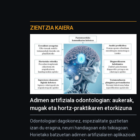
Otros
proyectos
ZIENTZIA KAIERA
Adimen artifiziala odontologian: aukerak,
mugak eta hortz-praktikaren etorkizuna
Odontologiari dagokionez, espezialitate guztietan
izan du eragina, neurri handiagoan edo txikiagoan.
Horietako batzuetan adimen artifizialaren aplikazioak