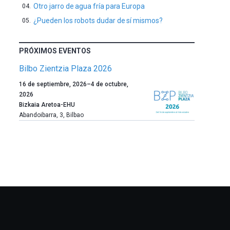
Otro jarro de agua fría para Europa
¿Pueden los robots dudar de sí mismos?
PRÓXIMOS EVENTOS
Bilbo Zientzia Plaza 2026
Un
16 de septiembre, 2026
–
4 de octubre,
año
2026
más,
Bizkaia Aretoa-EHU
Bilbao
Abandoibarra, 3
,
Bilbao
dará
la
bienvenida
al
otoño
con
la
celebración
de
la
novena