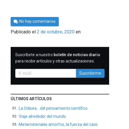
Por
No hay comentarios
César
Publicado el
2 de octubre, 2020
en
Tomé
SUSCRIBIRME
Suscríbete a nuestro
boletín de noticias diario
para recibir artículos y otras actualizaciones.
Suscribirme
ÚLTIMOS ARTÍCULOS
La Odisea… del pensamiento científico
Viaje alrededor del mundo
Metamateriales amorfos, la fuerza del caos