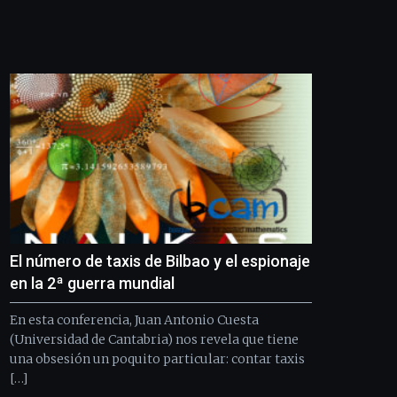
edición
de
Bilbo
Zientzia
Plaza
(BZP),
un
festival
que
llenará
la
ciudad
de
monólogos,
El número de taxis de Bilbao y el espionaje
exposiciones,
conferencias,
en la 2ª guerra mundial
docufórums
y
En esta conferencia, Juan Antonio Cuesta
espectáculos
(Universidad de Cantabria) nos revela que tiene
de
una obsesión un poquito particular: contar taxis
ciencia
[…]
del