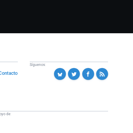
Síguenos:
Contacto
oyo de: