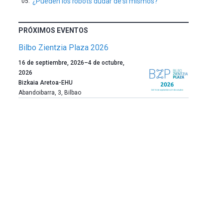
¿Pueden los robots dudar de sí mismos?
PRÓXIMOS EVENTOS
Bilbo Zientzia Plaza 2026
Un
16 de septiembre, 2026
–
4 de octubre,
año
2026
más,
Bizkaia Aretoa-EHU
Bilbao
Abandoibarra, 3
,
Bilbao
dará
la
bienvenida
al
otoño
con
la
celebración
de
la
novena
edición
de