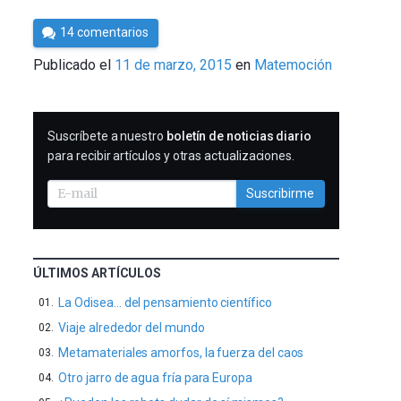
Por
14 comentarios
César
Publicado el
11 de marzo, 2015
en
Matemoción
Tomé
SUSCRIBIRME
Suscríbete a nuestro
boletín de noticias diario
para recibir artículos y otras actualizaciones.
Suscribirme
ÚLTIMOS ARTÍCULOS
La Odisea… del pensamiento científico
Viaje alrededor del mundo
Metamateriales amorfos, la fuerza del caos
Otro jarro de agua fría para Europa