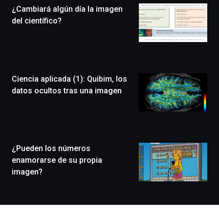
¿Cambiará algún día la imagen
novena
edición
del científico?
de
Bilbo
Zientzia
Plaza
(BZP),
Ciencia aplicada (1): Quibim, los
un
festival
datos ocultos tras una imagen
que
llenará
la
ciudad
de
monólogos,
¿Pueden los números
exposiciones,
enamorarse de su propia
conferencias,
imagen?
docufórums
y
espectáculos
de
ciencia