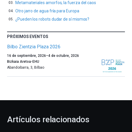
Metamateriales amorfos, la fuerza del caos
Otro jarro de agua fría para Europa
¿Pueden los robots dudar de sí mismos?
PRÓXIMOS EVENTOS
Bilbo Zientzia Plaza 2026
Un
16 de septiembre, 2026
–
4 de octubre, 2026
año
Bizkaia Aretoa-EHU
más,
Abandoibarra, 3
,
Bilbao
Bilbao
dará
la
bienvenida
al
otoño
con
la
Artículos relacionados
celebración
de
la