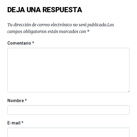
del
DEJA UNA RESPUESTA
16
de
septiembre
Tu dirección de correo electrónico no será publicada.
Los
al
campos obligatorios están marcados con
*
4
de
Comentario
*
octubre.
La
iniciativa,
organizada
por
la
Cátedra…
Nombre
*
E-mail
*