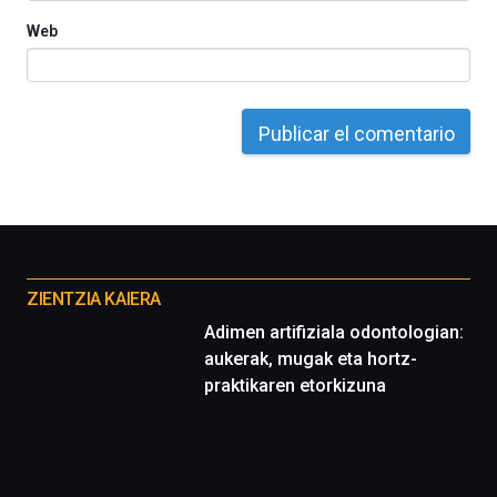
Web
Otros
proyectos
ZIENTZIA KAIERA
Adimen artifiziala odontologian:
aukerak, mugak eta hortz-
praktikaren etorkizuna