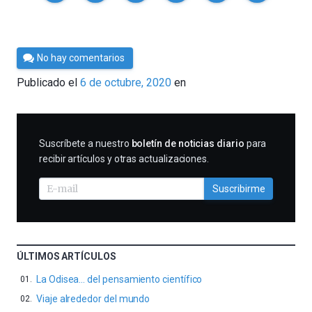
Por
No hay comentarios
César
Publicado el
6 de octubre, 2020
en
Tomé
SUSCRIBIRME
Suscríbete a nuestro
boletín de noticias diario
para
recibir artículos y otras actualizaciones.
Suscribirme
ÚLTIMOS ARTÍCULOS
La Odisea… del pensamiento científico
Viaje alrededor del mundo