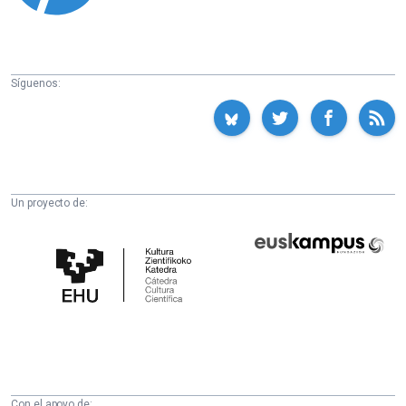
Síguenos:
Un proyecto de:
Cátedra
Euskampus
de
Fundazioa
Cultura
Científica
de
la
UPV/EHU
Con el apoyo de: