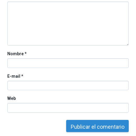
octubre.
La
iniciativa,
organizada
por
la
Cátedra…
Nombre
*
E-mail
*
Web