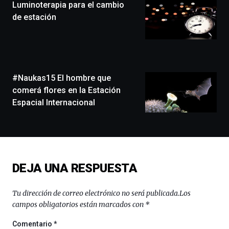
Luminoterapia para el cambio
un
festival
de estación
que
llenará
la
ciudad
de
monólogos,
#Naukas15 El hombre que
exposiciones,
comerá flores en la Estación
conferencias,
Espacial Internacional
docufórums
y
espectáculos
de
ciencia
del
DEJA UNA RESPUESTA
16
de
septiembre
Tu dirección de correo electrónico no será publicada.
Los
al
campos obligatorios están marcados con
*
4
de
Comentario
*