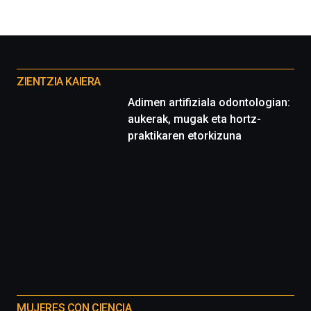
Otros
proyectos
ZIENTZIA KAIERA
Adimen artifiziala odontologian:
aukerak, mugak eta hortz-
praktikaren etorkizuna
MUJERES CON CIENCIA