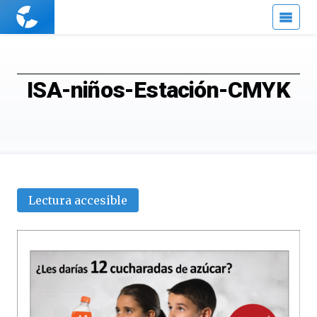
Cuaderno
de
Cultura
Científica
ISA-niños-Estación-CMYK
Lectura accesible