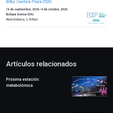
Bilbo Zientzia Plaza 2026
Un
16 de septiembre, 2026
–
4 de octubre, 2026
año
Bizkaia Aretoa-EHU
más,
Abandoibarra, 3
,
Bilbao
Bilbao
dará
la
bienvenida
al
otoño
con
la
Artículos relacionados
celebración
de
la
Próxima estación:
novena
edición
metabolómica
de
Bilbo
Zientzia
Plaza
(BZP),