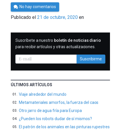
Por
No hay comentarios
César
Publicado el
21 de octubre, 2020
en
Tomé
SUSCRIBIRME
Suscríbete a nuestro
boletín de noticias diario
para recibir artículos y otras actualizaciones.
Suscribirme
ÚLTIMOS ARTÍCULOS
Viaje alrededor del mundo
Metamateriales amorfos, la fuerza del caos
Otro jarro de agua fría para Europa
¿Pueden los robots dudar de sí mismos?
El patrón de los animales en las pinturas rupestres