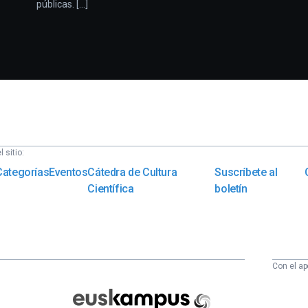
públicas. [...]
 sitio:
Categorías
Eventos
Cátedra de Cultura
Suscríbete al
Científica
boletín
Con el ap
Euskampus
Fundazioa