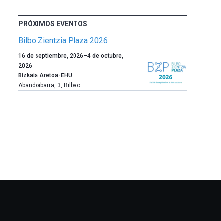
PRÓXIMOS EVENTOS
Bilbo Zientzia Plaza 2026
Un
16 de septiembre, 2026
–
4 de octubre,
año
2026
más,
Bizkaia Aretoa-EHU
Bilbao
Abandoibarra, 3
,
Bilbao
dará
la
bienvenida
al
otoño
con
la
celebración
de
la
novena
edición
de