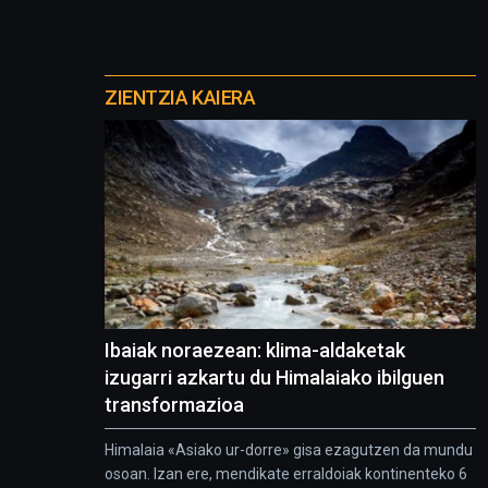
Otros
proyectos
ZIENTZIA KAIERA
Ibaiak noraezean: klima-aldaketak
izugarri azkartu du Himalaiako ibilguen
transformazioa
Himalaia «Asiako ur-dorre» gisa ezagutzen da mundu
osoan. Izan ere, mendikate erraldoiak kontinenteko 6