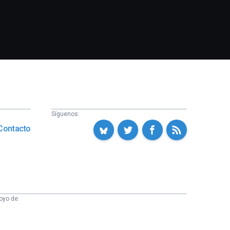
Síguenos:
Contacto
oyo de: