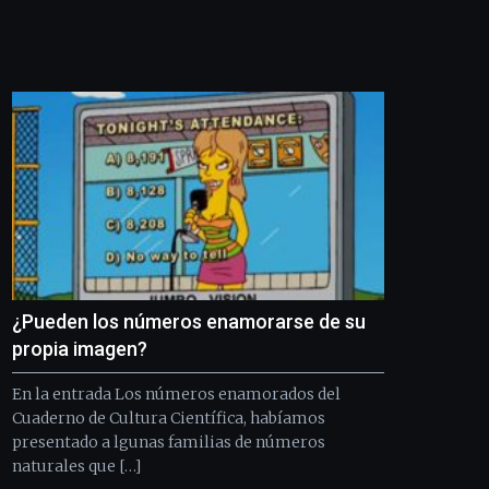
Bilbo
Zientzia
Plaza
(BZP),
un
festival
que
llenará
la
ciudad
de
monólogos,
exposiciones,
conferencias,
docufórums
¿Pueden los números enamorarse de su
y
propia imagen?
espectáculos
de
En la entrada Los números enamorados del
ciencia
Cuaderno de Cultura Científica, habíamos
del
presentado a lgunas familias de números
16
de
naturales que […]
septiembre