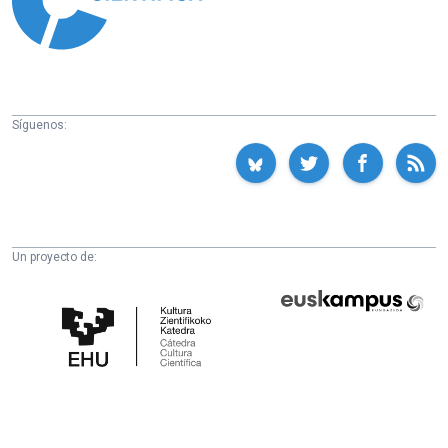
Síguenos:
Un proyecto de:
Cátedra
Euskampus
de
Fundazioa
Cultura
Científica
de
la
UPV/EHU