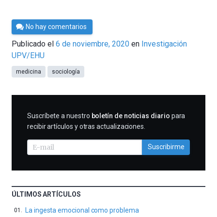
Por
No hay comentarios
César
Publicado el
6 de noviembre, 2020
en
Investigación
Tomé
UPV/EHU
medicina
sociología
SUSCRIBIRME
Suscríbete a nuestro
boletín de noticias diario
para
recibir artículos y otras actualizaciones.
Suscribirme
ÚLTIMOS ARTÍCULOS
La ingesta emocional como problema