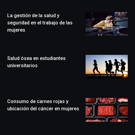
de
la
La gestión de la salud y
novena
edición
seguridad en el trabajo de las
de
mujeres
Bilbo
Zientzia
Plaza
(BZP),
Salud ósea en estudiantes
un
festival
universitarios
que
llenará
la
ciudad
de
monólogos,
Consumo de carnes rojas y
exposiciones,
ubicación del cáncer en mujeres
conferencias,
docufórums
y
espectáculos