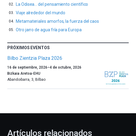
La Odisea… del pensamiento científico
Viaje alrededor del mundo
Metamateriales amorfos, la fuerza del caos
Otro jarro de agua fría para Europa
PRÓXIMOS EVENTOS
Bilbo Zientzia Plaza 2026
Un
16 de septiembre, 2026
–
4 de octubre, 2026
año
Bizkaia Aretoa-EHU
más,
Abandoibarra, 3
,
Bilbao
Bilbao
dará
la
bienvenida
al
otoño
con
la
Artículos relacionados
celebración