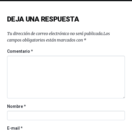
de
ciencia
del
DEJA UNA RESPUESTA
16
de
septiembre
Tu dirección de correo electrónico no será publicada.
Los
al
campos obligatorios están marcados con
*
4
de
Comentario
*
octubre.
La
iniciativa,
organizada
por
la
Cátedra…
Nombre
*
E-mail
*