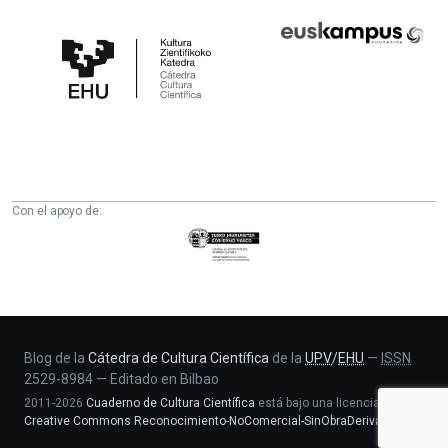
Cátedra
Euskampus
de
Fundazioa
Cultura
Científica
de
la
UPV/EHU
Con el apoyo de:
Eusko
Jaurlaritza
-
Zientzia,
Unibertsitate
eta
Blog de la
Cátedra de Cultura Científica
de la
UPV
/
EHU
—
ISSN
2529-8984
—
Editado en Bilbao
Berrikuntza
2011-2026
Cuaderno de Cultura Científica
está bajo una licencia
saila
Creative Commons Reconocimiento-NoComercial-SinObraDerivada 4.0