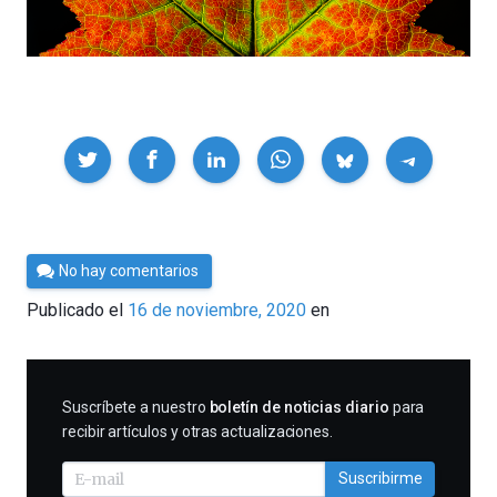
Compartir
Por
No hay comentarios
César
Publicado el
16 de noviembre, 2020
en
Tomé
SUSCRIBIRME
Suscríbete a nuestro
boletín de noticias diario
para
recibir artículos y otras actualizaciones.
Suscribirme