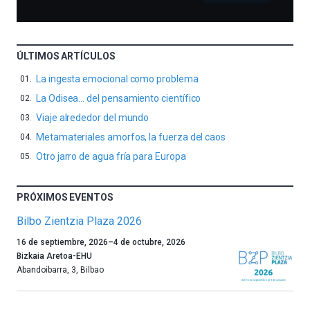
ÚLTIMOS ARTÍCULOS
La ingesta emocional como problema
La Odisea… del pensamiento científico
Viaje alrededor del mundo
Metamateriales amorfos, la fuerza del caos
Otro jarro de agua fría para Europa
PRÓXIMOS EVENTOS
Bilbo Zientzia Plaza 2026
Un
16 de septiembre, 2026
–
4 de octubre, 2026
año
Bizkaia Aretoa-EHU
más,
Abandoibarra, 3
,
Bilbao
Bilbao
dará