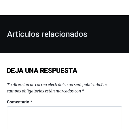
la
bienvenida
al
otoño
con
la
Artículos relacionados
celebración
de
la
novena
edición
de
DEJA UNA RESPUESTA
Bilbo
Zientzia
Plaza
Tu dirección de correo electrónico no será publicada.
Los
(BZP),
campos obligatorios están marcados con
*
un
festival
Comentario
*
que
llenará
la
ciudad
de