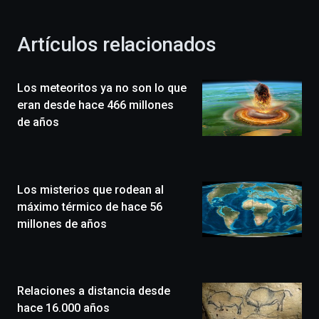
otoño
con
la
Artículos relacionados
celebración
de
la
Los meteoritos ya no son lo que
novena
edición
eran desde hace 466 millones
de
de años
Bilbo
Zientzia
Plaza
(BZP),
Los misterios que rodean al
un
festival
máximo térmico de hace 56
que
millones de años
llenará
la
ciudad
de
monólogos,
Relaciones a distancia desde
exposiciones,
hace 16.000 años
conferencias,