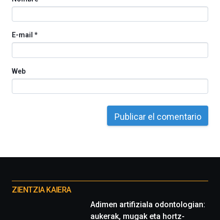
E-mail
*
Web
Otros
proyectos
ZIENTZIA KAIERA
Adimen artifiziala odontologian:
aukerak, mugak eta hortz-