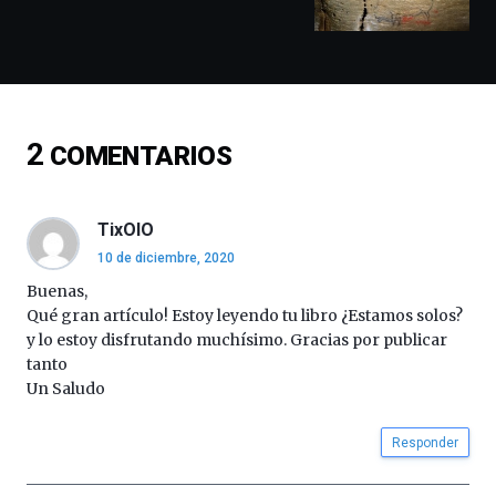
docufórums
y
espectáculos
de
ciencia
del
2
COMENTARIOS
16
de
septiembre
al
TixOlO
4
10 de diciembre, 2020
de
octubre.
Buenas,
La
Qué gran artículo! Estoy leyendo tu libro ¿Estamos solos?
iniciativa,
y lo estoy disfrutando muchísimo. Gracias por publicar
organizada
tanto
por
Un Saludo
la
Cátedra…
Responder