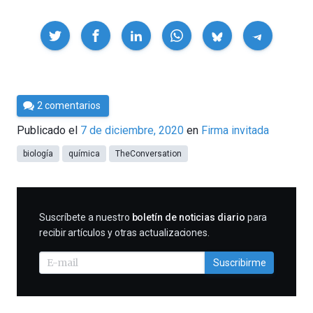
Compartir
Por
2 comentarios
César
Publicado el
7 de diciembre, 2020
en
Firma invitada
Tomé
biología
química
TheConversation
SUSCRIBIRME
Suscríbete a nuestro
boletín de noticias diario
para
recibir artículos y otras actualizaciones.
Suscribirme