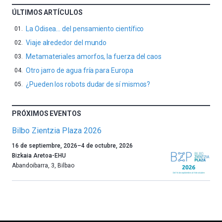
ÚLTIMOS ARTÍCULOS
La Odisea… del pensamiento científico
Viaje alrededor del mundo
Metamateriales amorfos, la fuerza del caos
Otro jarro de agua fría para Europa
¿Pueden los robots dudar de sí mismos?
PRÓXIMOS EVENTOS
Bilbo Zientzia Plaza 2026
Un
16 de septiembre, 2026
–
4 de octubre, 2026
año
Bizkaia Aretoa-EHU
más,
Abandoibarra, 3
,
Bilbao
Bilbao
dará
la
bienvenida
al