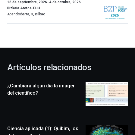
Un
16 de septiembre, 2026
–
4 de octubre, 2026
año
Bizkaia Aretoa-EHU
más,
Abandoibarra, 3
,
Bilbao
Bilbao
dará
la
bienvenida
al
otoño
con
la
Artículos relacionados
celebración
de
la
¿Cambiará algún día la imagen
novena
edición
del científico?
de
Bilbo
Zientzia
Plaza
(BZP),
Ciencia aplicada (1): Quibim, los
un
festival