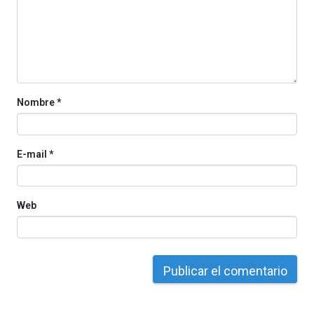
iniciativa,
organizada
por
la
Cátedra…
Nombre
*
E-mail
*
Web