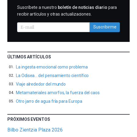
SUSCRIBIRME
Suscríbete a nuestro
boletín de noticias diario
para
recibir artículos y otras actualizaciones.
Suscribirme
ÚLTIMOS ARTÍCULOS
La ingesta emocional como problema
La Odisea… del pensamiento científico
Viaje alrededor del mundo
Metamateriales amorfos, la fuerza del caos
Otro jarro de agua fría para Europa
PRÓXIMOS EVENTOS
Bilbo Zientzia Plaza 2026