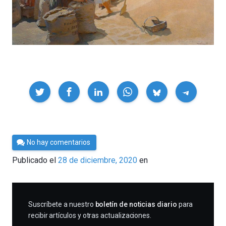
Compartir
Por
No hay comentarios
César
Publicado el
28 de diciembre, 2020
en
Tomé
SUSCRIBIRME
Suscríbete a nuestro
boletín de noticias diario
para
recibir artículos y otras actualizaciones.