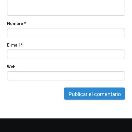
la
Cátedra…
Nombre
*
E-mail
*
Web
Otros