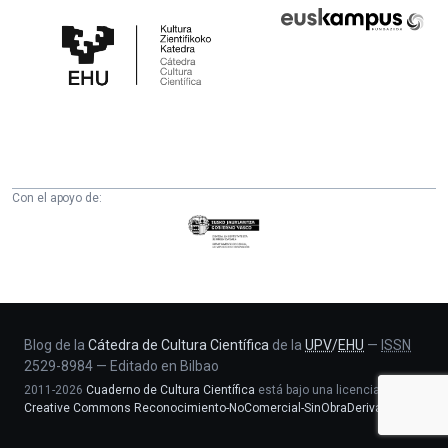
Cátedra
Euskampus
de
Fundazioa
Cultura
Científica
de
la
UPV/EHU
Con el apoyo de:
Eusko
Jaurlaritza
-
Zientzia,
Unibertsitate
eta
Blog de la
Cátedra de Cultura Científica
de la
UPV
/
EHU
—
ISSN
2529-8984
—
Editado en Bilbao
Berrikuntza
2011-2026
Cuaderno de Cultura Científica
está bajo una licencia
saila
Creative Commons Reconocimiento-NoComercial-SinObraDerivada 4.0