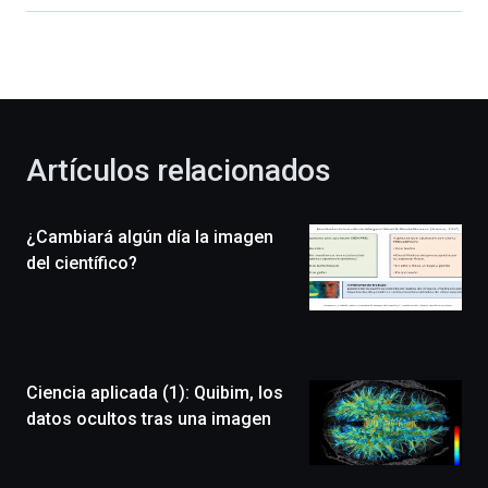
dará
la
bienvenida
al
otoño
con
la
Artículos relacionados
celebración
de
la
¿Cambiará algún día la imagen
novena
edición
del científico?
de
Bilbo
Zientzia
Plaza
(BZP),
Ciencia aplicada (1): Quibim, los
un
festival
datos ocultos tras una imagen
que
llenará
la