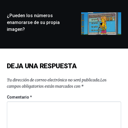
ciudad
de
monólogos,
¿Pueden los números
exposiciones,
enamorarse de su propia
conferencias,
imagen?
docufórums
y
espectáculos
de
ciencia
del
DEJA UNA RESPUESTA
16
de
septiembre
Tu dirección de correo electrónico no será publicada.
Los
al
campos obligatorios están marcados con
*
4
de
Comentario
*
octubre.
La
iniciativa,
organizada
por