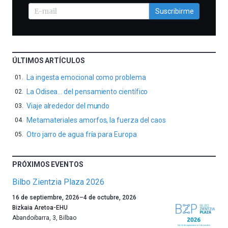
Suscribirme
ÚLTIMOS ARTÍCULOS
La ingesta emocional como problema
La Odisea… del pensamiento científico
Viaje alrededor del mundo
Metamateriales amorfos, la fuerza del caos
Otro jarro de agua fría para Europa
PRÓXIMOS EVENTOS
Bilbo Zientzia Plaza 2026
Un
16 de septiembre, 2026
–
4 de octubre, 2026
año
Bizkaia Aretoa-EHU
más,
Abandoibarra, 3
,
Bilbao
Bilbao