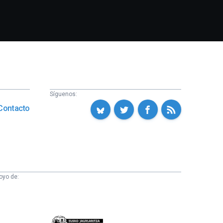
Síguenos:
Contacto
oyo de:
Eusko