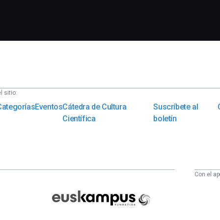
 sitio:
Categorías
Eventos
Cátedra de Cultura
Suscríbete al
Científica
boletín
Con el ap
Euskampus
Fundazioa