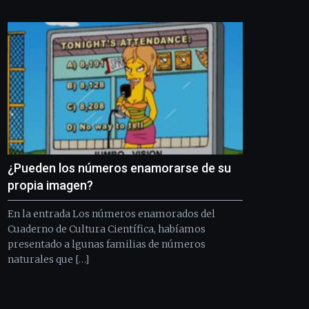
Bilbo
Zientzia
Plaza
(BZP),
un
festival
que
llenará
la
ciudad
de
monólogos,
¿Pueden los números enamorarse de su
exposiciones,
conferencias,
propia imagen?
docufórums
y
En la entrada Los números enamorados del
espectáculos
Cuaderno de Cultura Científica, habíamos
de
presentado a lgunas familias de números
ciencia
naturales que […]
del
16
de
septiembre