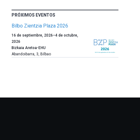
PRÓXIMOS EVENTOS
Bilbo Zientzia Plaza 2026
Un
16 de septiembre, 2026
–
4 de octubre,
año
2026
más,
Bizkaia Aretoa-EHU
Bilbao
Abandoibarra, 3
,
Bilbao
dará
la
bienvenida
al
otoño
con
la
celebración
de
la
novena
edición
de