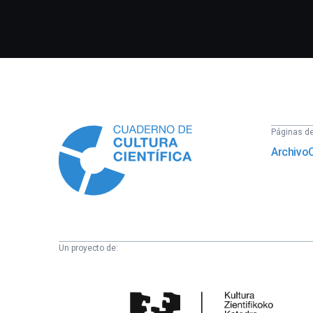
Información
Páginas del
Archivo
Un proyecto de:
Cátedra
de
Cultura