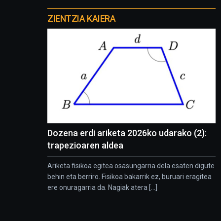
Otros
proyectos
ZIENTZIA KAIERA
Dozena erdi ariketa 2026ko udarako (2):
trapezioaren aldea
Ariketa fisikoa egitea osasungarria dela esaten digute
behin eta berriro. Fisikoa bakarrik ez, buruari eragitea
ere onuragarria da. Nagiak atera [...]