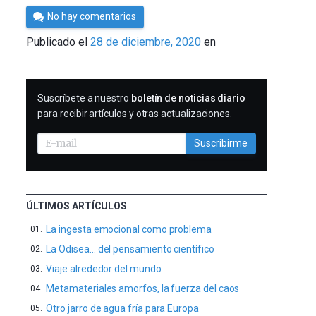
Por
No hay comentarios
César
Publicado el
28 de diciembre, 2020
en
Tomé
SUSCRIBIRME
Suscríbete a nuestro
boletín de noticias diario
para recibir artículos y otras actualizaciones.
Suscribirme
ÚLTIMOS ARTÍCULOS
La ingesta emocional como problema
La Odisea… del pensamiento científico
Viaje alrededor del mundo
Metamateriales amorfos, la fuerza del caos
Otro jarro de agua fría para Europa