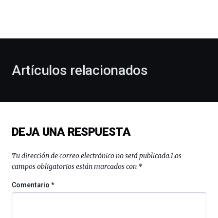
dará
la
bienvenida
al
otoño
con
la
Artículos relacionados
celebración
de
la
novena
edición
de
DEJA UNA RESPUESTA
Bilbo
Zientzia
Plaza
Tu dirección de correo electrónico no será publicada.
Los
(BZP),
campos obligatorios están marcados con
*
un
festival
Comentario
*
que
llenará
la
ciudad