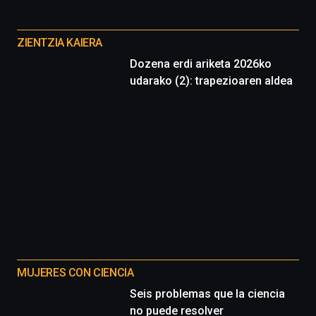
Cátedra…
Otros
proyectos
ZIENTZIA KAIERA
Dozena erdi ariketa 2026ko
udarako (2): trapezioaren aldea
MUJERES CON CIENCIA
Seis problemas que la ciencia
no puede resolver