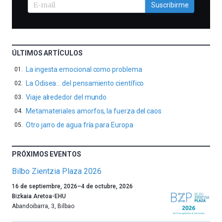
Suscribirme
ÚLTIMOS ARTÍCULOS
La ingesta emocional como problema
La Odisea… del pensamiento científico
Viaje alrededor del mundo
Metamateriales amorfos, la fuerza del caos
Otro jarro de agua fría para Europa
PRÓXIMOS EVENTOS
Bilbo Zientzia Plaza 2026
Un
16 de septiembre, 2026
–
4 de octubre, 2026
año
Bizkaia Aretoa-EHU
más,
Abandoibarra, 3
,
Bilbao
Bilbao