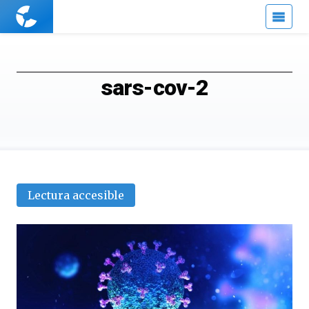
Cuaderno
de
Cultura
Científica
sars-cov-2
Lectura accesible