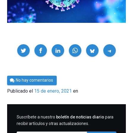
Compartir
Por
No hay comentarios
César
Publicado el
15 de enero, 2021
en
Tomé
SUSCRIBIRME
Suscríbete a nuestro
boletín de noticias diario
para
recibir artículos y otras actualizaciones.