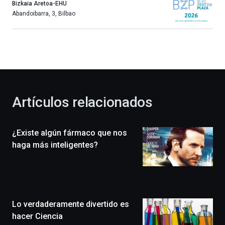
año
Bizkaia Aretoa-EHU
más,
Abandoibarra, 3
,
Bilbao
Bilbao
dará
la
bienvenida
al
otoño
con
la
Artículos relacionados
celebración
de
la
¿Existe algún fármaco que nos
novena
edición
haga más inteligentes?
de
Bilbo
Zientzia
Plaza
(BZP),
Lo verdaderamente divertido es
un
festival
hacer Ciencia
que