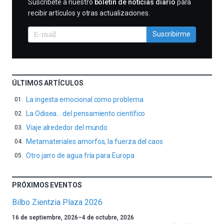
SUSCRIBIRME
Suscríbete a nuestro
boletín de noticias diario
para
recibir artículos y otras actualizaciones.
Suscribirme
ÚLTIMOS ARTÍCULOS
La ingesta emocional como problema
La Odisea… del pensamiento científico
Viaje alrededor del mundo
Metamateriales amorfos, la fuerza del caos
Otro jarro de agua fría para Europa
PRÓXIMOS EVENTOS
Bilbo Zientzia Plaza 2026
Un
16 de septiembre, 2026
–
4 de octubre, 2026