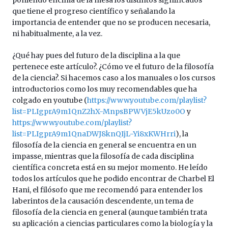
organizada
que tiene el progreso científico y señalando la
por
importancia de entender que no se producen necesaria,
la
ni habitualmente, a la vez.
Cátedra…
¿Qué hay pues del futuro de la disciplina a la que
pertenece este artículo?. ¿Cómo ve el futuro de la filosofía
de la ciencia?. Si hacemos caso a los manuales o los cursos
introductorios como los muy recomendables que ha
colgado en youtube (
https://www.youtube.com/playlist?
list=PLIgprA9m1QnZ2hX-MnpsBPWVjE5kUzo0O
y
https://www.youtube.com/playlist?
list=PLIgprA9m1QnaDWJ8knQIjL-Yi8xKWHrri
), la
filosofía de la ciencia en general se encuentra en un
impasse, mientras que la filosofía de cada disciplina
científica concreta está en su mejor momento. He leído
todos los artículos que he podido encontrar de Charbel El
Hani, el filósofo que me recomendó para entender los
laberintos de la causación descendente, un tema de
filosofía de la ciencia en general (aunque también trata
su aplicación a ciencias particulares como la biología y la