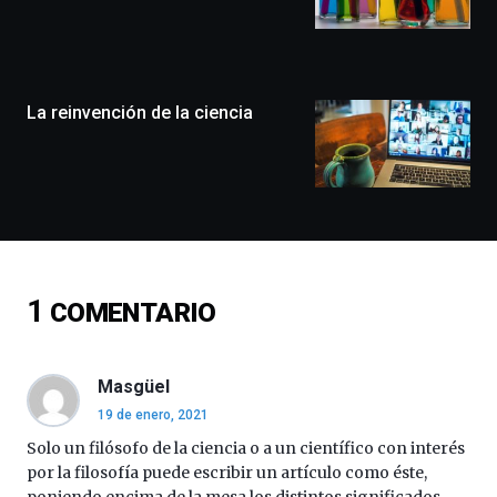
llenará
la
ciudad
de
monólogos,
La reinvención de la ciencia
exposiciones,
conferencias,
docufórums
y
espectáculos
de
ciencia
del
1
COMENTARIO
16
de
septiembre
al
Masgüel
4
19 de enero, 2021
de
octubre.
Solo un filósofo de la ciencia o a un científico con interés
La
por la filosofía puede escribir un artículo como éste,
iniciativa,
poniendo encima de la mesa los distintos significados