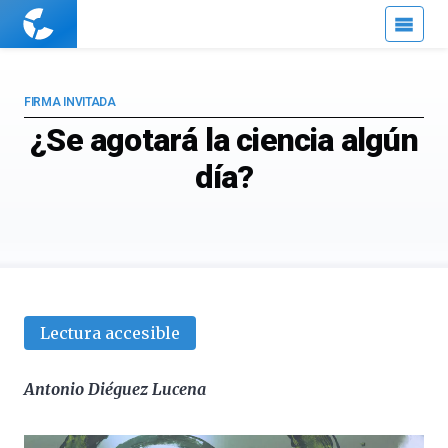
Cuaderno
de
Cultura
Científica
FIRMA INVITADA
¿Se agotará la ciencia algún
día?
Lectura accesible
Antonio Diéguez Lucena