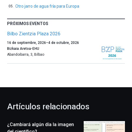
Otro jarro de agua fría para Europa
PRÓXIMOS EVENTOS
Bilbo Zientzia Plaza 2026
Un
16 de septiembre, 2026
–
4 de octubre, 2026
año
Bizkaia Aretoa-EHU
más,
Abandoibarra, 3
,
Bilbao
Bilbao
dará
la
bienvenida
al
otoño
con
la
Artículos relacionados
celebración
de
la
¿Cambiará algún día la imagen
novena
edición
del científico?