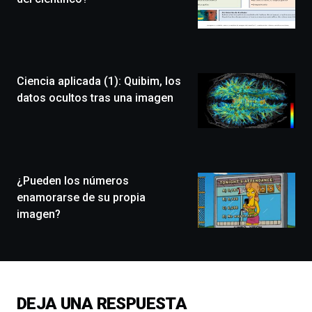
de
Bilbo
Zientzia
Plaza
(BZP),
Ciencia aplicada (1): Quibim, los
un
festival
datos ocultos tras una imagen
que
llenará
la
ciudad
de
monólogos,
¿Pueden los números
exposiciones,
enamorarse de su propia
conferencias,
imagen?
docufórums
y
espectáculos
de
ciencia
del
DEJA UNA RESPUESTA
16