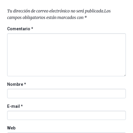
de
septiembre
Tu dirección de correo electrónico no será publicada.
Los
al
campos obligatorios están marcados con
*
4
de
Comentario
*
octubre.
La
iniciativa,
organizada
por
la
Cátedra…
Nombre
*
E-mail
*
Web