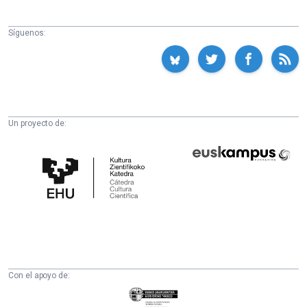
Síguenos:
Un proyecto de:
Cátedra
Euskampus
de
Fundazioa
Cultura
Científica
de
la
UPV/EHU
Con el apoyo de:
Eusko