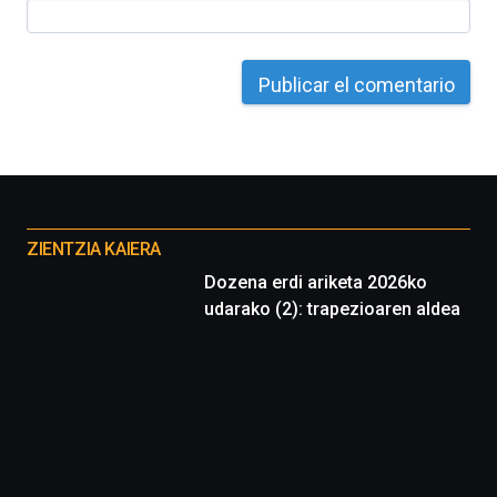
Otros
proyectos
ZIENTZIA KAIERA
Dozena erdi ariketa 2026ko
udarako (2): trapezioaren aldea