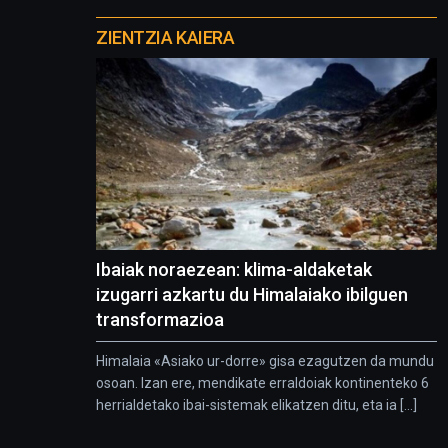
Otros
proyectos
ZIENTZIA KAIERA
Ibaiak noraezean: klima-aldaketak
izugarri azkartu du Himalaiako ibilguen
transformazioa
Himalaia «Asiako ur-dorre» gisa ezagutzen da mundu
osoan. Izan ere, mendikate erraldoiak kontinenteko 6
herrialdetako ibai-sistemak elikatzen ditu, eta ia [...]