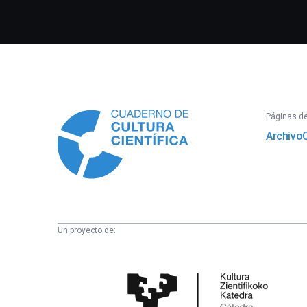
Información
Páginas del
Archivo
Un proyecto de:
Cátedra
de
Cultura
Científica