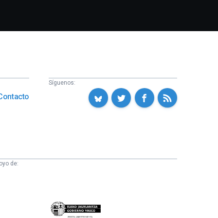
Síguenos:
Contacto
oyo de:
Eusko