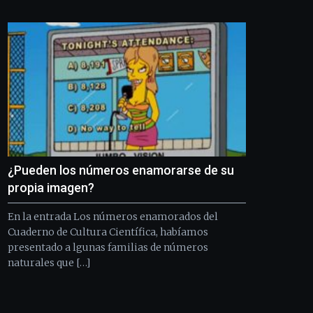
Bilbo
Zientzia
Plaza
(BZP),
un
festival
que
llenará
la
ciudad
de
monólogos,
¿Pueden los números enamorarse de su
exposiciones,
conferencias,
propia imagen?
docufórums
y
En la entrada Los números enamorados del
espectáculos
Cuaderno de Cultura Científica, habíamos
de
presentado a lgunas familias de números
ciencia
naturales que […]
del
16
de
septiembre