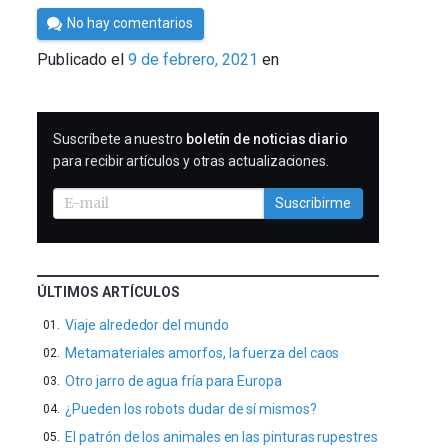
Por
No hay comentarios
César
Publicado el
9 de febrero, 2021
en
Tomé
SUSCRIBIRME
Suscríbete a nuestro
boletín de noticias diario
para recibir artículos y otras actualizaciones.
Suscribirme
ÚLTIMOS ARTÍCULOS
Viaje alrededor del mundo
Metamateriales amorfos, la fuerza del caos
Otro jarro de agua fría para Europa
¿Pueden los robots dudar de sí mismos?
El patrón de los animales en las pinturas rupestres