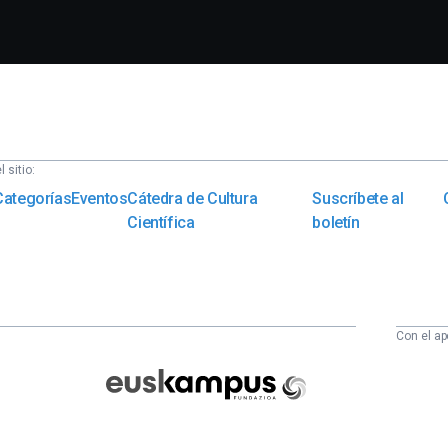
 sitio:
Categorías
Eventos
Cátedra de Cultura
Suscríbete al
Científica
boletín
Con el ap
Euskampus
Fundazioa