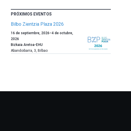
PRÓXIMOS EVENTOS
Bilbo Zientzia Plaza 2026
Un
16 de septiembre, 2026
–
4 de octubre,
año
2026
más,
Bizkaia Aretoa-EHU
Bilbao
Abandoibarra, 3
,
Bilbao
dará
la
bienvenida
al
otoño
con
la
celebración
de
la
novena
edición
de