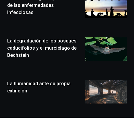
edición
de las enfermedades
de
infecciosas
Bilbo
Zientzia
Plaza
(BZP),
La degradación de los bosques
un
festival
caducifolios y el murciélago de
que
Bechstein
llenará
la
ciudad
de
monólogos,
La humanidad ante su propia
exposiciones,
extinción
conferencias,
docufórums
y
espectáculos
de
ciencia
del