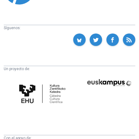
Síguenos:
Un proyecto de:
Cátedra
Euskampus
de
Fundazioa
Cultura
Científica
de
la
UPV/EHU
Con el apoyo de: