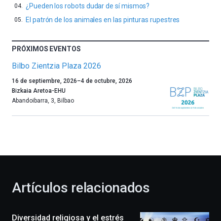
¿Pueden los robots dudar de sí mismos?
El patrón de los animales en las pinturas rupestres
PRÓXIMOS EVENTOS
Bilbo Zientzia Plaza 2026
Un
16 de septiembre, 2026
–
4 de octubre, 2026
año
Bizkaia Aretoa-EHU
más,
Abandoibarra, 3
,
Bilbao
Bilbao
dará
la
bienvenida
al
otoño
con
la
Artículos relacionados
celebración
de
la
Diversidad religiosa y el estrés
novena