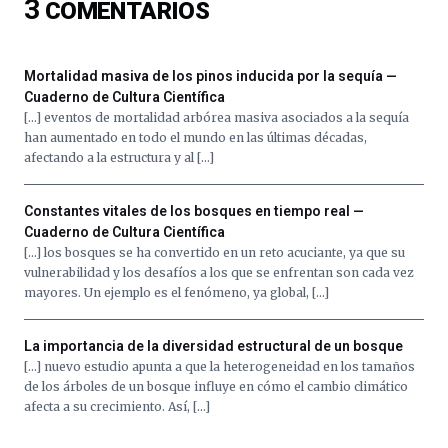
3
COMENTARIOS
16
de
septiembre
al
Mortalidad masiva de los pinos inducida por la sequía —
4
Cuaderno de Cultura Científica
de
[…] eventos de mortalidad arbórea masiva asociados a la sequía
octubre.
han aumentado en todo el mundo en las últimas décadas,
La
afectando a la estructura y al […]
iniciativa,
organizada
por
Constantes vitales de los bosques en tiempo real —
la
Cuaderno de Cultura Científica
Cátedra…
[…] los bosques se ha convertido en un reto acuciante, ya que su
vulnerabilidad y los desafíos a los que se enfrentan son cada vez
mayores. Un ejemplo es el fenómeno, ya global, […]
La importancia de la diversidad estructural de un bosque
[…] nuevo estudio apunta a que la heterogeneidad en los tamaños
de los árboles de un bosque influye en cómo el cambio climático
afecta a su crecimiento. Así, […]