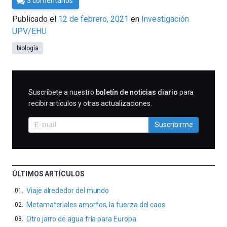
3 comentarios
César
Publicado el
12 de febrero, 2021
en
Investigación
Tomé
UPV/EHU
biología
SUSCRIBIRME
Suscríbete a nuestro
boletín de noticias diario
para
recibir artículos y otras actualizaciones.
Suscribirme
ÚLTIMOS ARTÍCULOS
Viaje alrededor del mundo
Metamateriales amorfos, la fuerza del caos
Otro jarro de agua fría para Europa