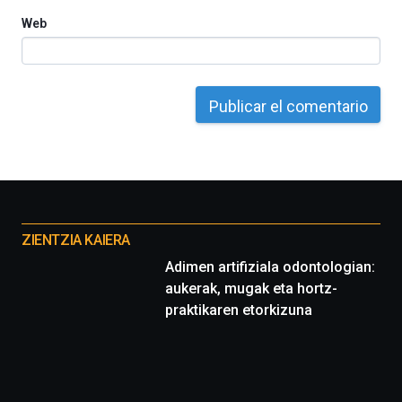
Web
Otros
proyectos
ZIENTZIA KAIERA
Adimen artifiziala odontologian:
aukerak, mugak eta hortz-
praktikaren etorkizuna