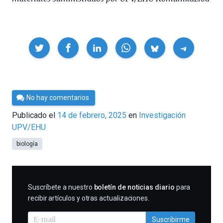
Compartir
Por
No hay comentarios
César
Publicado el
14 de febrero, 2025
en
Investigación
Tomé
UPV/EHU
biología
SUSCRIBIRME
Suscríbete a nuestro
boletín de noticias diario
para
recibir artículos y otras actualizaciones.
Suscribirme