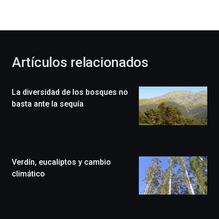
la
bienvenida
al
otoño
con
la
Artículos relacionados
celebración
de
la
La diversidad de los bosques no
novena
edición
basta ante la sequía
de
Bilbo
Zientzia
Plaza
(BZP),
Verdín, eucaliptos y cambio
un
festival
climático
que
llenará
la
ciudad