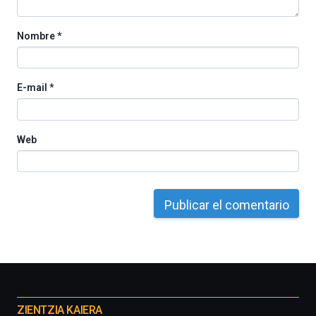
Nombre
*
E-mail
*
Web
Otros
proyectos
ZIENTZIA KAIERA