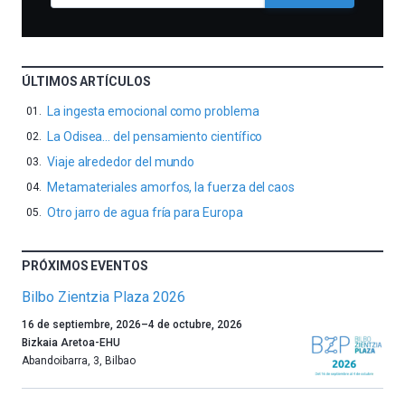
ÚLTIMOS ARTÍCULOS
La ingesta emocional como problema
La Odisea… del pensamiento científico
Viaje alrededor del mundo
Metamateriales amorfos, la fuerza del caos
Otro jarro de agua fría para Europa
PRÓXIMOS EVENTOS
Bilbo Zientzia Plaza 2026
Un
16 de septiembre, 2026
–
4 de octubre, 2026
año
Bizkaia Aretoa-EHU
más,
Abandoibarra, 3
,
Bilbao
Bilbao
dará