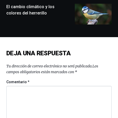
de
monólogos,
El cambio climático y los
exposiciones,
colores del herrerillo
conferencias,
docufórums
y
espectáculos
de
ciencia
del
DEJA UNA RESPUESTA
16
de
septiembre
Tu dirección de correo electrónico no será publicada.
Los
al
campos obligatorios están marcados con
*
4
de
Comentario
*
octubre.
La
iniciativa,
organizada
por
la
Cátedra…