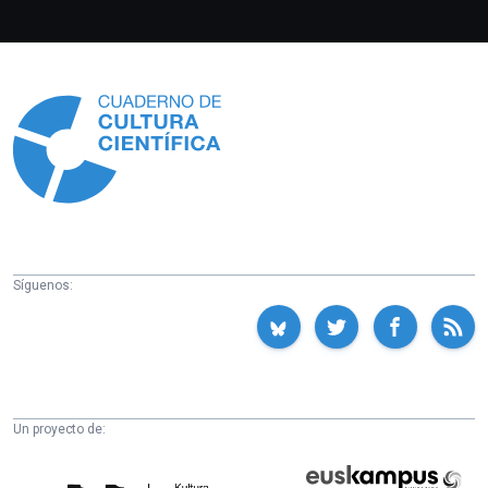
Información
Síguenos:
Un proyecto de:
Cátedra
Euskampus
de
Fundazioa