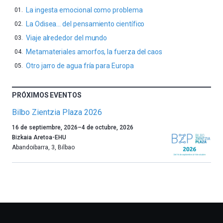
La ingesta emocional como problema
La Odisea… del pensamiento científico
Viaje alrededor del mundo
Metamateriales amorfos, la fuerza del caos
Otro jarro de agua fría para Europa
PRÓXIMOS EVENTOS
Bilbo Zientzia Plaza 2026
Un
16 de septiembre, 2026
–
4 de octubre, 2026
año
Bizkaia Aretoa-EHU
más,
Abandoibarra, 3
,
Bilbao
Bilbao
dará
la
bienvenida
al
otoño
con