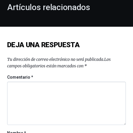
la
Artículos relacionados
celebración
de
la
novena
edición
de
DEJA UNA RESPUESTA
Bilbo
Zientzia
Plaza
Tu dirección de correo electrónico no será publicada.
Los
(BZP),
campos obligatorios están marcados con
*
un
festival
Comentario
*
que
llenará
la
ciudad
de
monólogos,
exposiciones,
conferencias,
docufórums
Nombre
*
y