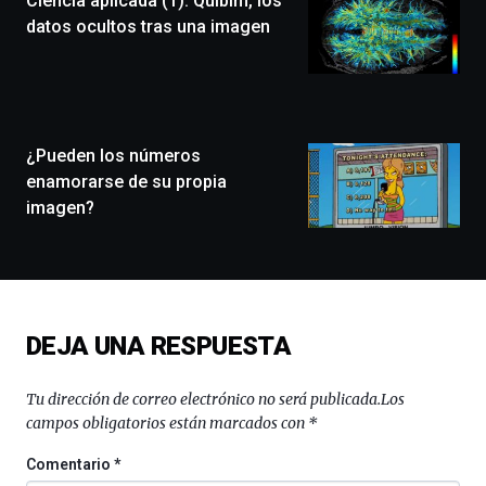
Ciencia aplicada (1): Quibim, los
festival
datos ocultos tras una imagen
que
llenará
la
ciudad
de
monólogos,
¿Pueden los números
exposiciones,
enamorarse de su propia
conferencias,
imagen?
docufórums
y
espectáculos
de
ciencia
del
DEJA UNA RESPUESTA
16
de
septiembre
Tu dirección de correo electrónico no será publicada.
Los
al
campos obligatorios están marcados con
*
4
de
Comentario
*
octubre.