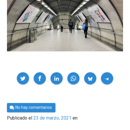
Compartir
Por
No hay comentarios
César
Publicado el
23 de marzo, 2021
en
Tomé