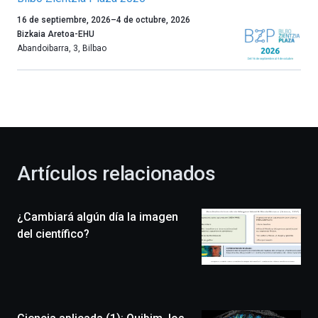
Un
16 de septiembre, 2026
–
4 de octubre, 2026
año
Bizkaia Aretoa-EHU
más,
Abandoibarra, 3
,
Bilbao
Bilbao
dará
la
bienvenida
al
otoño
con
la
Artículos relacionados
celebración
de
la
¿Cambiará algún día la imagen
novena
edición
del científico?
de
Bilbo
Zientzia
Plaza
(BZP),
un