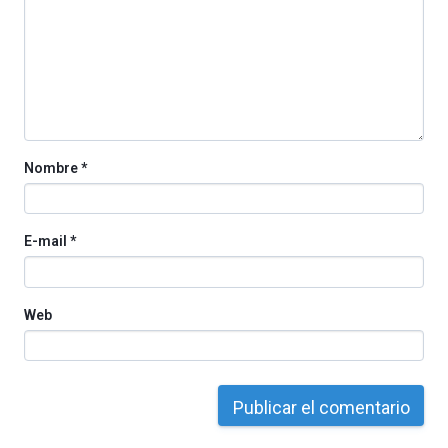
La
iniciativa,
organizada
por
la
Cátedra…
Nombre
*
E-mail
*
Web