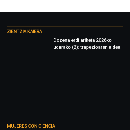
Otros
proyectos
ZIENTZIA KAIERA
Dozena erdi ariketa 2026ko
udarako (2): trapezioaren aldea
MUJERES CON CIENCIA