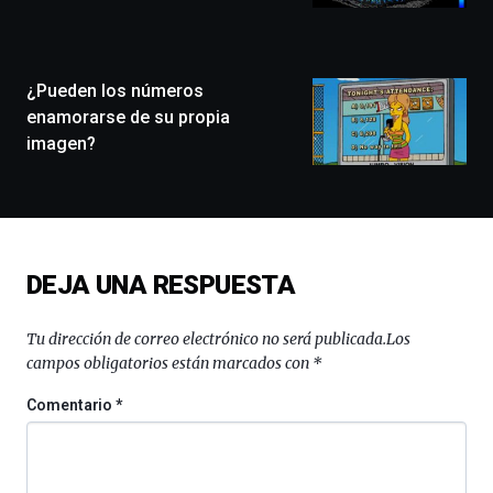
la
ciudad
de
monólogos,
¿Pueden los números
exposiciones,
enamorarse de su propia
conferencias,
imagen?
docufórums
y
espectáculos
de
ciencia
del
DEJA UNA RESPUESTA
16
de
septiembre
Tu dirección de correo electrónico no será publicada.
Los
al
campos obligatorios están marcados con
*
4
de
Comentario
*
octubre.
La
iniciativa,
organizada