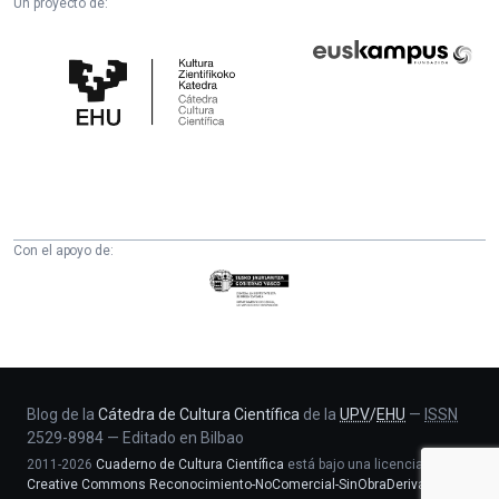
Un proyecto de:
Cátedra
Euskampus
de
Fundazioa
Cultura
Científica
de
la
UPV/EHU
Con el apoyo de:
Eusko
Jaurlaritza
-
Zientzia,
Unibertsitate
eta
Blog de la
Cátedra de Cultura Científica
de la
UPV
/
EHU
—
ISSN
2529-8984
—
Editado en Bilbao
Berrikuntza
2011-2026
Cuaderno de Cultura Científica
está bajo una licencia
saila
Creative Commons Reconocimiento-NoComercial-SinObraDerivada 4.0