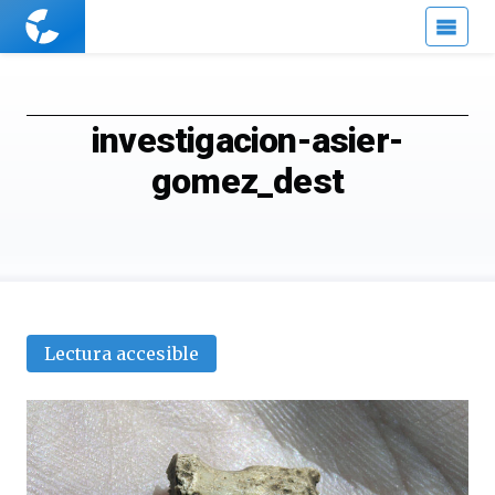
Cuaderno
de
Cultura
Científica
investigacion-asier-
gomez_dest
Lectura accesible