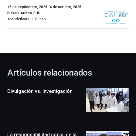
Un
16 de septiembre, 2026
–
4 de octubre, 2026
año
Bizkaia Aretoa-EHU
más,
Abandoibarra, 3
,
Bilbao
Bilbao
dará
la
bienvenida
al
otoño
con
la
Artículos relacionados
celebración
de
la
Divulgación vs. investigación
novena
edición
de
Bilbo
Zientzia
Plaza
(BZP),
La responsabilidad social de la
un