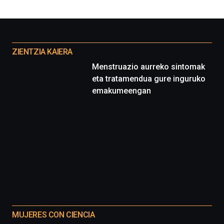
Otros
proyectos
ZIENTZIA KAIERA
Menstruazio aurreko sintomak
eta tratamendua gure inguruko
emakumeengan
MUJERES CON CIENCIA