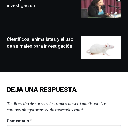
festival
investigación
que
llenará
la
ciudad
de
monólogos,
Científicos, animalistas y el uso
exposiciones,
de animales para investigación
conferencias,
docufórums
y
espectáculos
de
ciencia
del
DEJA UNA RESPUESTA
16
de
septiembre
Tu dirección de correo electrónico no será publicada.
Los
al
campos obligatorios están marcados con
*
4
de
Comentario
*
octubre.