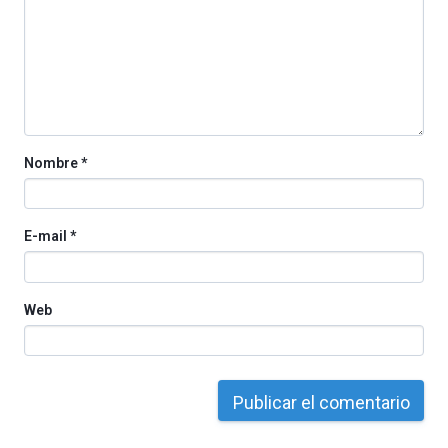
La
iniciativa,
organizada
por
la
Cátedra…
Nombre
*
E-mail
*
Web