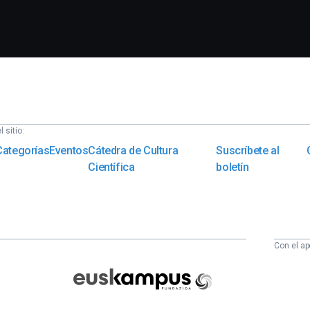
 sitio:
Categorías
Eventos
Cátedra de Cultura
Suscríbete al
Científica
boletín
Con el ap
Euskampus
Fundazioa