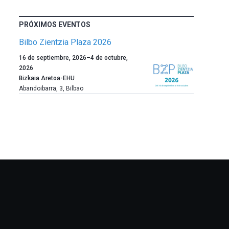
PRÓXIMOS EVENTOS
Bilbo Zientzia Plaza 2026
Un
16 de septiembre, 2026
–
4 de octubre,
año
2026
más,
Bizkaia Aretoa-EHU
Bilbao
Abandoibarra, 3
,
Bilbao
dará
la
bienvenida
al
otoño
con
la
celebración
de
la
novena
edición
de