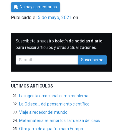
Por
No hay comentarios
César
Publicado el
5 de mayo, 2021
en
Tomé
SUSCRIBIRME
Suscríbete a nuestro
boletín de noticias diario
para recibir artículos y otras actualizaciones.
Suscribirme
ÚLTIMOS ARTÍCULOS
La ingesta emocional como problema
La Odisea… del pensamiento científico
Viaje alrededor del mundo
Metamateriales amorfos, la fuerza del caos
Otro jarro de agua fría para Europa