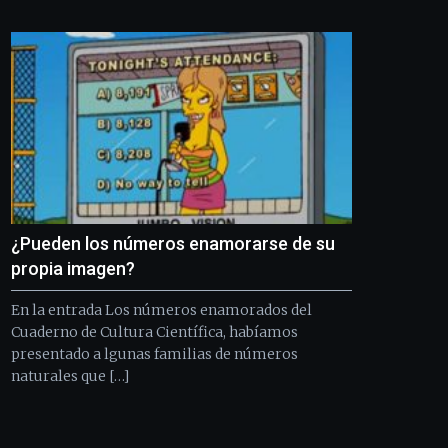
Bilbo
Zientzia
Plaza
(BZP),
un
festival
que
llenará
la
ciudad
de
monólogos,
¿Pueden los números enamorarse de su
exposiciones,
conferencias,
propia imagen?
docufórums
y
En la entrada Los números enamorados del
espectáculos
Cuaderno de Cultura Científica, habíamos
de
presentado a lgunas familias de números
ciencia
naturales que […]
del
16
de
septiembre