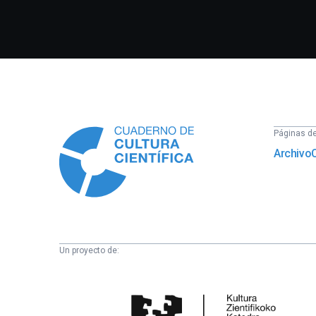
Información
Páginas del
Archivo
Un proyecto de:
Cátedra
de
Cultura