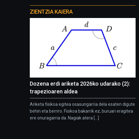
Otros
proyectos
ZIENTZIA KAIERA
Dozena erdi ariketa 2026ko udarako (2):
trapezioaren aldea
Ariketa fisikoa egitea osasungarria dela esaten digute
behin eta berriro. Fisikoa bakarrik ez, buruari eragitea
ere onuragarria da. Nagiak atera [...]