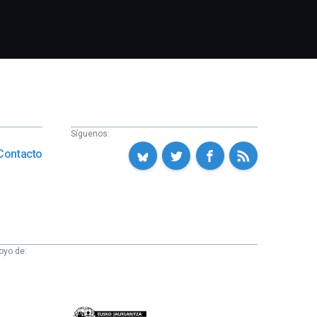
Síguenos:
Contacto
oyo de:
Eusko