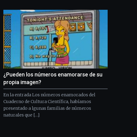
Bilbo
Zientzia
Plaza
(BZP),
un
festival
que
llenará
la
ciudad
de
monólogos,
¿Pueden los números enamorarse de su
exposiciones,
conferencias,
propia imagen?
docufórums
y
En la entrada Los números enamorados del
espectáculos
Cuaderno de Cultura Científica, habíamos
de
presentado a lgunas familias de números
ciencia
naturales que […]
del
16
de
septiembre