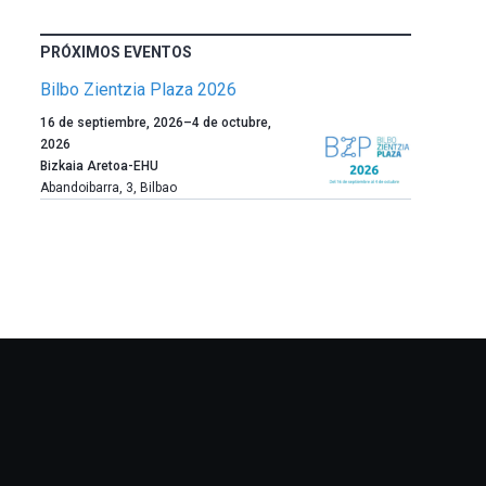
PRÓXIMOS EVENTOS
Bilbo Zientzia Plaza 2026
Un
16 de septiembre, 2026
–
4 de octubre,
año
2026
más,
Bizkaia Aretoa-EHU
Bilbao
Abandoibarra, 3
,
Bilbao
dará
la
bienvenida
al
otoño
con
la
celebración
de
la
novena
edición
de