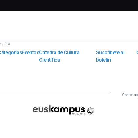
 sitio:
Categorías
Eventos
Cátedra de Cultura
Suscríbete al
Científica
boletín
Con el ap
Euskampus
Fundazioa