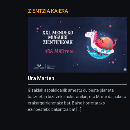
Otros
proyectos
ZIENTZIA KAIERA
Ura Marten
Gizakiak aspaldidanik amestu du beste planeta
batzuetan bizitzeko aukerarekin, eta Marte da aukera
erakargarrienetako bat. Baina horretarako
ezinbesteko baldintza bat [...]