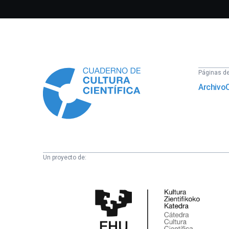
Información
Páginas del
Archivo
Un proyecto de:
Cátedra
de
Cultura
Científica
de