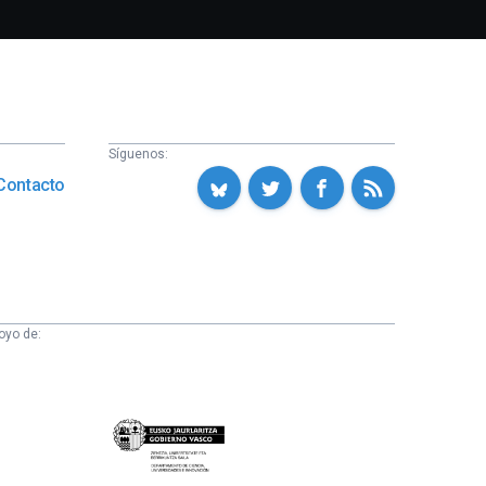
Síguenos:
Contacto
oyo de:
Eusko
Jaurlaritza
-