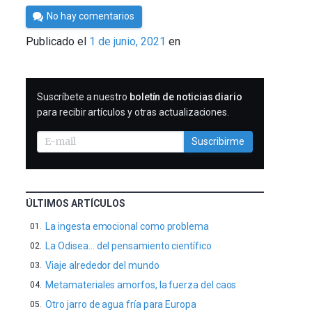
Por
No hay comentarios
César
Publicado el
1 de junio, 2021
en
Tomé
SUSCRIBIRME
Suscríbete a nuestro
boletín de noticias diario
para recibir artículos y otras actualizaciones.
Suscribirme
ÚLTIMOS ARTÍCULOS
La ingesta emocional como problema
La Odisea… del pensamiento científico
Viaje alrededor del mundo
Metamateriales amorfos, la fuerza del caos
Otro jarro de agua fría para Europa