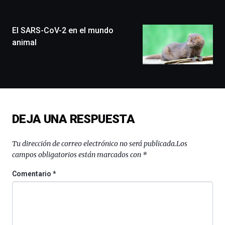
ciudad
de
monólogos,
El SARS-CoV-2 en el mundo
exposiciones,
animal
conferencias,
docufórums
y
espectáculos
de
ciencia
del
DEJA UNA RESPUESTA
16
de
septiembre
Tu dirección de correo electrónico no será publicada.
Los
al
campos obligatorios están marcados con
*
4
de
Comentario
*
octubre.
La
iniciativa,
organizada
por