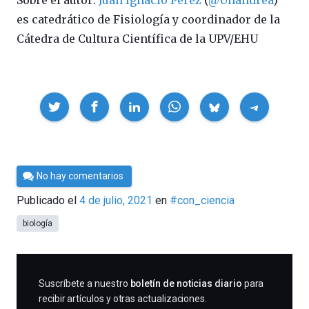
es catedrático de Fisiología y coordinador de la
Cátedra de Cultura Científica de la UPV/EHU
Compartir
Por
No hay comentarios
Cultura
Publicado el
4 de julio, 2021
en
#con_ciencia
Cientifica
biología
SUSCRIBIRME
Suscríbete a nuestro
boletín de noticias diario
para
recibir artículos y otras actualizaciones.