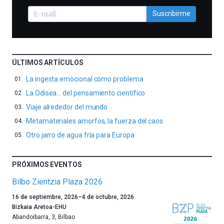
Suscribirme
ÚLTIMOS ARTÍCULOS
La ingesta emocional como problema
La Odisea… del pensamiento científico
Viaje alrededor del mundo
Metamateriales amorfos, la fuerza del caos
Otro jarro de agua fría para Europa
PRÓXIMOS EVENTOS
Bilbo Zientzia Plaza 2026
Un
16 de septiembre, 2026
–
4 de octubre, 2026
año
Bizkaia Aretoa-EHU
más,
Abandoibarra, 3
,
Bilbao