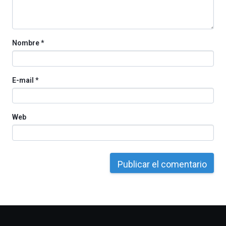
la
Cátedra…
Nombre
*
E-mail
*
Web
Otros