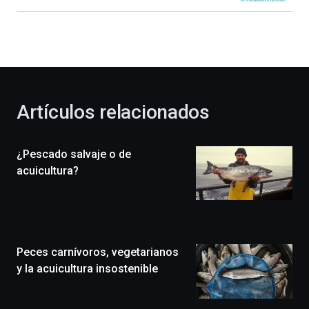
Bilbao
dará
la
bienvenida
al
otoño
con
la
Artículos relacionados
celebración
de
la
¿Pescado salvaje o de
novena
edición
acuicultura?
de
Bilbo
Zientzia
Plaza
(BZP),
Peces carnívoros, vegetarianos
un
festival
y la acuicultura insostenible
que
llenará
la