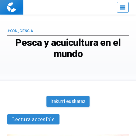
Cuaderno
de
Cultura
Científica
#CON_CIENCIA
Pesca y acuicultura en el
mundo
Irakurri euskaraz
Lectura accesible