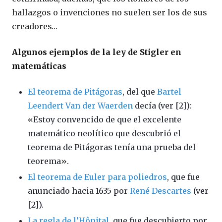
hallazgos o invenciones no suelen ser los de sus
creadores…
Algunos ejemplos de la ley de Stigler en
matemáticas
El teorema de Pitágoras
, del que
Bartel
Leendert Van der Waerden
decía (ver [2]):
«
Estoy convencido de que el excelente
matemático neolítico que descubrió el
teorema de Pitágoras tenía una prueba del
teorema
».
El teorema de Euler para poliedros
, que fue
anunciado hacia 1635 por
René Descartes
(ver
[2]).
La regla de l’Hôpital
, que fue descubierto por