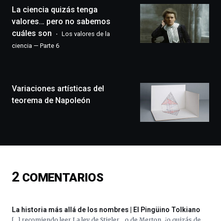
La ciencia quizás tenga
un
festival
valores… pero no sabemos
que
cuáles son
Los valores de la
llenará
ciencia — Parte 6
la
ciudad
de
monólogos,
Variaciones artísticas del
exposiciones,
conferencias,
teorema de Napoleón
docufórums
y
espectáculos
de
ciencia
del
16
2
COMENTARIOS
de
septiembre
al
4
La historia más allá de los nombres | El Pingüino Tolkiano
de
[…] recomiendo leer La ley de Stigler… o de Merton, ¿o quizás de