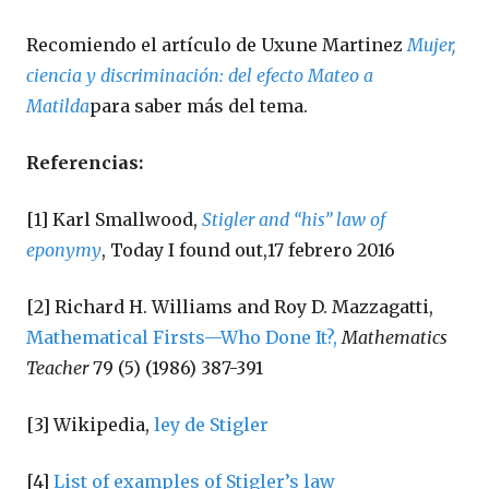
Recomiendo el artículo de Uxune Martinez
Mujer,
ciencia y discriminación: del efecto Mateo a
Matilda
para saber más del tema.
Referencias:
[1] Karl Smallwood,
Stigler and “his” law of
eponymy
, Today I found out,17 febrero 2016
[2] Richard H. Williams and Roy D. Mazzagatti,
Mathematical Firsts—Who Done It?,
Mathematics
Teacher
79 (5) (1986) 387-391
[3] Wikipedia,
ley de Stigler
[4]
List of examples of Stigler’s law