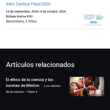
Bilbo Zientzia Plaza 2026
Un
16 de septiembre, 2026
–
4 de octubre, 2026
año
Bizkaia Aretoa-EHU
más,
Abandoibarra, 3
,
Bilbao
Bilbao
dará
la
bienvenida
al
otoño
con
la
Artículos relacionados
celebración
de
la
El ethos de la ciencia y las
novena
edición
normas de Merton
Los valores
de
de la ciencia — Parte 4
Bilbo
Zientzia
Plaza
(BZP),