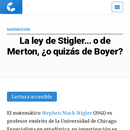
Cuaderno
de
Cultura
Científica
MATEMOCIÓN
La ley de Stigler… o de
Merton, ¿o quizás de Boyer?
Lectura accesible
El matemático
Stephen Mack Stigler
(1941) es
profesor emérito de la Universidad de Chicago.
Especialista en estadística, su investigación se