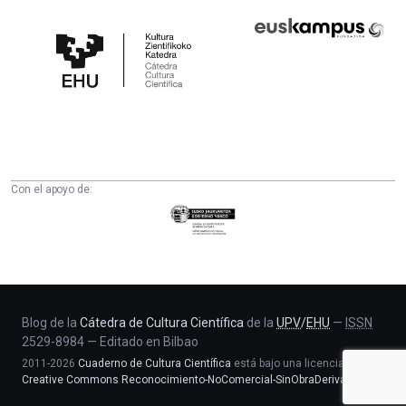
Cátedra
Euskampus
de
Fundazioa
Cultura
Científica
de
la
UPV/EHU
Con el apoyo de:
Eusko
Jaurlaritza
-
Zientzia,
Unibertsitate
eta
Blog de la
Cátedra de Cultura Científica
de la
UPV
/
EHU
—
ISSN
2529-8984
—
Editado en Bilbao
Berrikuntza
2011-2026
Cuaderno de Cultura Científica
está bajo una licencia
saila
Creative Commons Reconocimiento-NoComercial-SinObraDerivada 4.0