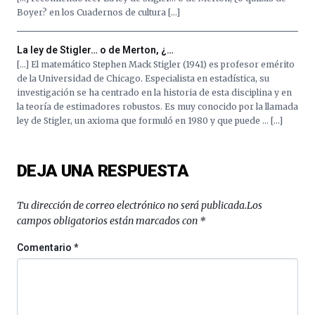
octubre.
Boyer? en los Cuadernos de cultura […]
La
iniciativa,
La ley de Stigler… o de Merton, ¿…
organizada
por
[…] El matemático Stephen Mack Stigler (1941) es profesor emérito
la
de la Universidad de Chicago. Especialista en estadística, su
Cátedra…
investigación se ha centrado en la historia de esta disciplina y en
la teoría de estimadores robustos. Es muy conocido por la llamada
ley de Stigler, un axioma que formuló en 1980 y que puede … […]
DEJA UNA RESPUESTA
Tu dirección de correo electrónico no será publicada.
Los
campos obligatorios están marcados con
*
Comentario
*