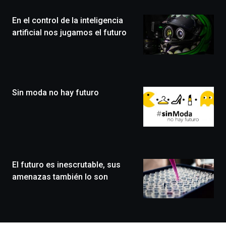
de
la
En el control de la inteligencia
novena
edición
artificial nos jugamos el futuro
de
Bilbo
Zientzia
Plaza
(BZP),
Sin moda no hay futuro
un
festival
que
llenará
la
ciudad
de
monólogos,
El futuro es inescrutable, sus
exposiciones,
amenazas también lo son
conferencias,
docufórums
y
espectáculos
de