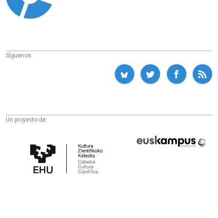
Síguenos:
Un proyecto de:
Cátedra
Euskampus
de
Fundazioa
Cultura
Científica
de
la
UPV/EHU