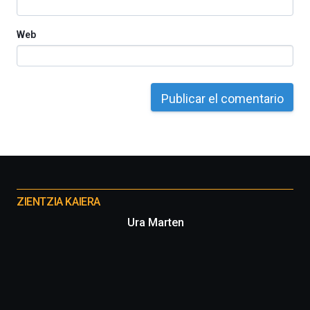
Web
Otros
proyectos
ZIENTZIA KAIERA
Ura Marten