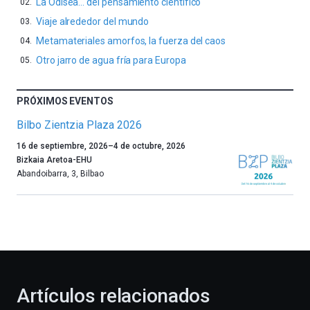
La Odisea… del pensamiento científico
Viaje alrededor del mundo
Metamateriales amorfos, la fuerza del caos
Otro jarro de agua fría para Europa
PRÓXIMOS EVENTOS
Bilbo Zientzia Plaza 2026
Un
16 de septiembre, 2026
–
4 de octubre, 2026
año
Bizkaia Aretoa-EHU
más,
Abandoibarra, 3
,
Bilbao
Bilbao
dará
la
bienvenida
al
otoño
con
la
Artículos relacionados
celebración