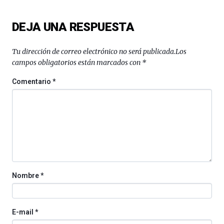
ciencia
del
DEJA UNA RESPUESTA
16
de
septiembre
Tu dirección de correo electrónico no será publicada.
Los
al
campos obligatorios están marcados con
*
4
de
Comentario
*
octubre.
La
iniciativa,
organizada
por
la
Cátedra…
Nombre
*
E-mail
*