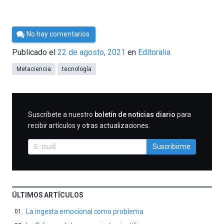
Por
No hay comentarios
César
Publicado el
22 de agosto, 2021
en
Editoralia
Tomé
Metaciencia
tecnología
SUSCRIBIRME
Suscríbete a nuestro
boletín de noticias diario
para
recibir artículos y otras actualizaciones.
Suscribirme
ÚLTIMOS ARTÍCULOS
La ingesta emocional como problema