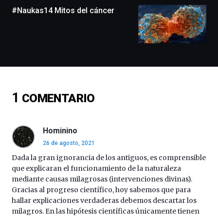
monólogos,
#Naukas14 Mitos del cáncer
exposiciones,
conferencias,
docufórums
y
espectáculos
de
ciencia
del
16
1
COMENTARIO
de
septiembre
al
4
Hominino
de
26 de agosto, 2021
octubre.
La
Dada la gran ignorancia de los antiguos, es comprensible
iniciativa,
que explicaran el funcionamiento de la naturaleza
organizada
mediante causas milagrosas (intervenciones divinas).
por
Gracias al progreso científico, hoy sabemos que para
la
hallar explicaciones verdaderas debemos descartar los
Cátedra…
milagros. En las hipótesis científicas únicamente tienen