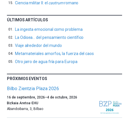
Ciencia militar II: el
castrum
romano
ÚLTIMOS ARTÍCULOS
La ingesta emocional como problema
La Odisea… del pensamiento científico
Viaje alrededor del mundo
Metamateriales amorfos, la fuerza del caos
Otro jarro de agua fría para Europa
PRÓXIMOS EVENTOS
Bilbo Zientzia Plaza 2026
Un
16 de septiembre, 2026
–
4 de octubre, 2026
año
Bizkaia Aretoa-EHU
más,
Abandoibarra, 3
,
Bilbao
Bilbao
dará
la