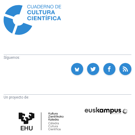
Información
Síguenos:
Un proyecto de:
Cátedra
Euskampus
de
Fundazioa
Cultura
Científica
de