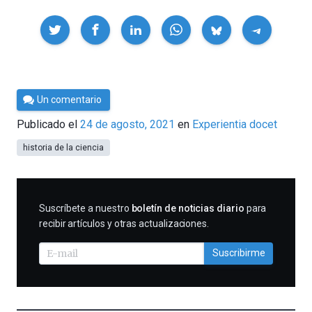
Compartir
Por
Un comentario
César
Publicado el
24 de agosto, 2021
en
Experientia docet
Tomé
historia de la ciencia
SUSCRIBIRME
Suscríbete a nuestro
boletín de noticias diario
para
recibir artículos y otras actualizaciones.
Suscribirme