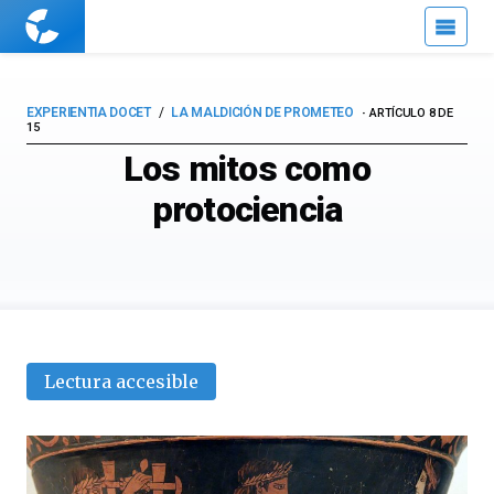
Cuaderno
de
Cultura
Científica
EXPERIENTIA DOCET
LA MALDICIÓN DE PROMETEO
ARTÍCULO 8 DE
15
Los mitos como
protociencia
Lectura accesible