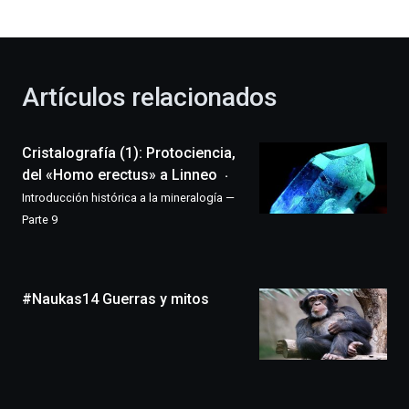
bienvenida
al
otoño
con
la
Artículos relacionados
celebración
de
la
Cristalografía (1): Protociencia,
novena
edición
del «Homo erectus» a Linneo
de
Introducción histórica a la mineralogía —
Bilbo
Parte 9
Zientzia
Plaza
(BZP),
un
#Naukas14 Guerras y mitos
festival
que
llenará
la
ciudad
de