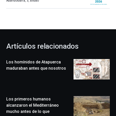
más,
Abandoibarra, 3
,
Bilbao
Bilbao
dará
la
bienvenida
al
otoño
con
la
Artículos relacionados
celebración
de
la
Los homínidos de Atapuerca
novena
edición
maduraban antes que nosotros
de
Bilbo
Zientzia
Plaza
(BZP),
Los primeros humanos
un
festival
alcanzaron el Mediterráneo
que
mucho antes de lo que
llenará