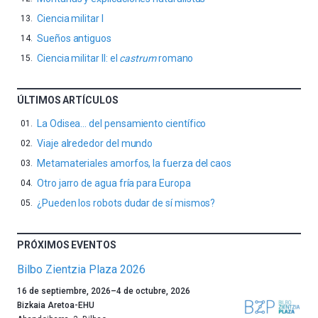
Ciencia militar I
Sueños antiguos
Ciencia militar II: el
castrum
romano
ÚLTIMOS ARTÍCULOS
La Odisea… del pensamiento científico
Viaje alrededor del mundo
Metamateriales amorfos, la fuerza del caos
Otro jarro de agua fría para Europa
¿Pueden los robots dudar de sí mismos?
PRÓXIMOS EVENTOS
Bilbo Zientzia Plaza 2026
Un
16 de septiembre, 2026
–
4 de octubre, 2026
año
Bizkaia Aretoa-EHU