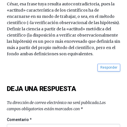
por
César, esa frase tuya resulta autocontradictoria, pues la
la
«actitud» característica de los científicos ha de
Cátedra…
encarnarse en su modo de trabajar, o sea, en el método
científico (=la verificación observacional de las hipótesis).
Definir la ciencia a partir de la «actitud» metódica del
científico (la disposición a verificar observacionalmente
las hipótesis) es un poco más enrevesado que definirla sin
más a partir del propio método del científico, pero en el
fondo ambas definiciones son equivalentes.
Responder
DEJA UNA RESPUESTA
Tu dirección de correo electrónico no será publicada.
Los
campos obligatorios están marcados con
*
Comentario
*