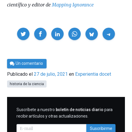
científico y editor de
Mapping Ignorance
Compartir
Por
Un comentario
César
Publicado el
27 de julio, 2021
en
Experientia docet
Tomé
historia de la ciencia
SUSCRIBIRME
Suscríbete a nuestro
boletín de noticias diario
para
recibir artículos y otras actualizaciones.
Suscribirme