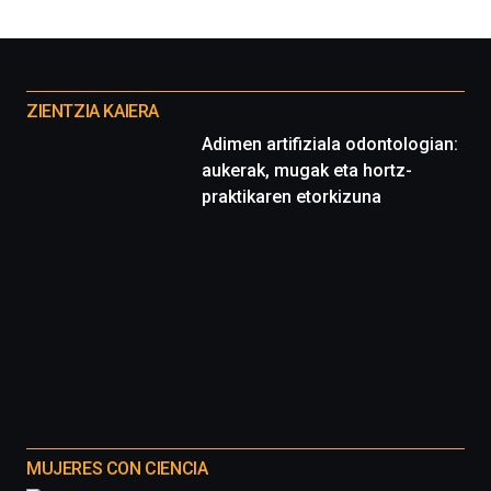
Otros
proyectos
ZIENTZIA KAIERA
Adimen artifiziala odontologian:
aukerak, mugak eta hortz-
praktikaren etorkizuna
MUJERES CON CIENCIA