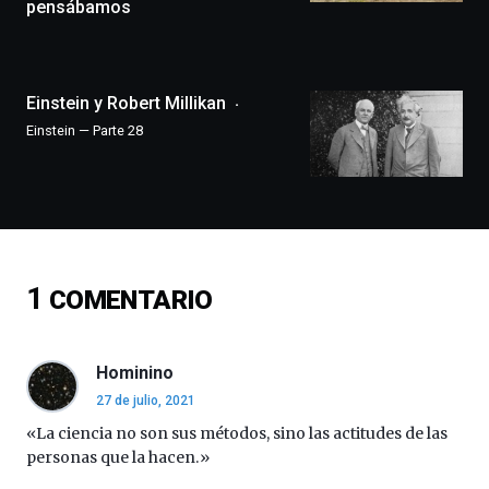
pensábamos
la
ciudad
de
monólogos,
Einstein y Robert Millikan
exposiciones,
conferencias,
Einstein — Parte 28
docufórums
y
espectáculos
de
ciencia
del
16
1
COMENTARIO
de
septiembre
al
4
Hominino
de
27 de julio, 2021
octubre.
La
«La ciencia no son sus métodos, sino las actitudes de las
iniciativa,
personas que la hacen.»
organizada