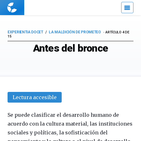
Cuaderno
de
Cultura
Científica
EXPERIENTIA DOCET
LA MALDICIÓN DE PROMETEO
ARTÍCULO 4 DE
15
Antes del bronce
Lectura accesible
Se puede clasificar el desarrollo humano de
acuerdo con la cultura material, las instituciones
sociales y políticas, la sofisticación del