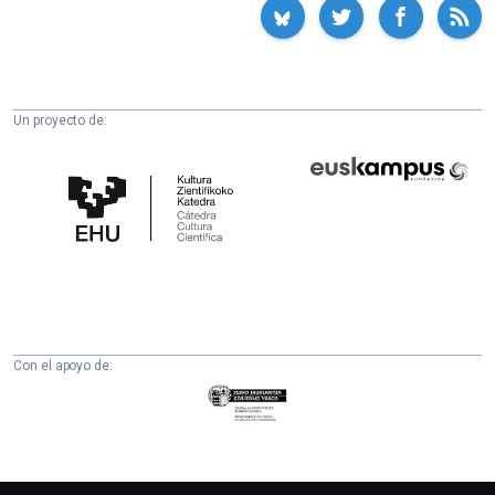
Un proyecto de:
Cátedra
Euskampus
de
Fundazioa
Cultura
Científica
de
la
UPV/EHU
Con el apoyo de:
Eusko
Jaurlaritza
-
Zientzia,