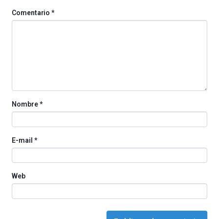
de
Comentario
*
octubre.
La
iniciativa,
organizada
por
la
Cátedra…
Nombre
*
E-mail
*
Web