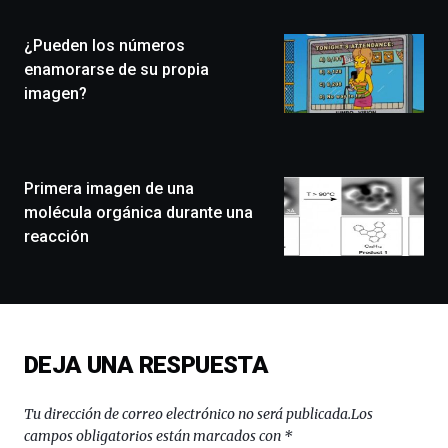
Plaza
(BZP),
¿Pueden los números
un
festival
enamorarse de su propia
que
imagen?
llenará
la
ciudad
de
monólogos,
Primera imagen de una
exposiciones,
molécula orgánica durante una
conferencias,
reacción
docufórums
y
espectáculos
de
ciencia
del
DEJA UNA RESPUESTA
16
de
septiembre
Tu dirección de correo electrónico no será publicada.
Los
al
campos obligatorios están marcados con
*
4