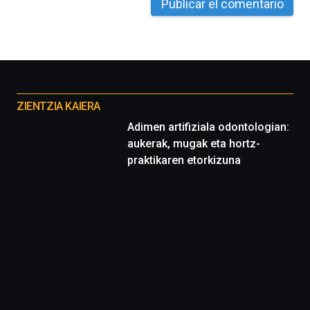
Otros
proyectos
ZIENTZIA KAIERA
Adimen artifiziala odontologian:
aukerak, mugak eta hortz-
praktikaren etorkizuna