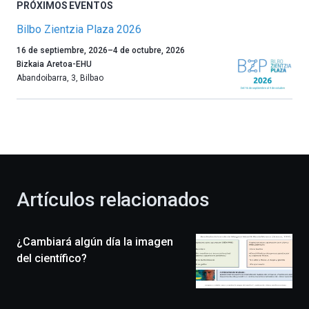
PRÓXIMOS EVENTOS
Bilbo Zientzia Plaza 2026
Un
16 de septiembre, 2026
–
4 de octubre, 2026
año
Bizkaia Aretoa-EHU
más,
Abandoibarra, 3
,
Bilbao
Bilbao
dará
la
bienvenida
al
otoño
con
la
Artículos relacionados
celebración
de
la
¿Cambiará algún día la imagen
novena
edición
del científico?
de
Bilbo
Zientzia