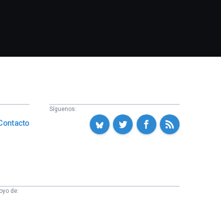
Síguenos:
Contacto
oyo de: