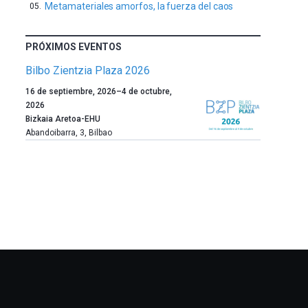
Metamateriales amorfos, la fuerza del caos
PRÓXIMOS EVENTOS
Bilbo Zientzia Plaza 2026
Un
16 de septiembre, 2026
–
4 de octubre,
año
2026
más,
Bizkaia Aretoa-EHU
Bilbao
Abandoibarra, 3
,
Bilbao
dará
la
bienvenida
al
otoño
con
la
celebración
de
la
novena
edición