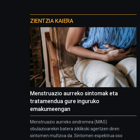
Otros
proyectos
ZIENTZIA KAIERA
Menstruazio aurreko sintomak eta
tratamendua gure inguruko
emakumeengan
Menstruazio aurreko sindromea (MAS)
obulazioarekin batera ziklikoki agertzen diren
sintomen multzoa da. Sintomen espektrua oso