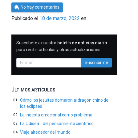
Por
No hay comentarios
César
Publicado el
18 de marzo, 2022
en
Tomé
SUSCRIBIRME
Suscríbete a nuestro
boletín de noticias diario
para recibir artículos y otras actualizaciones.
Suscribirme
ÚLTIMOS ARTÍCULOS
Cómo los jesuitas domaron al dragón chino de
los eclipses
La ingesta emocional como problema
La Odisea… del pensamiento científico
Viaje alrededor del mundo