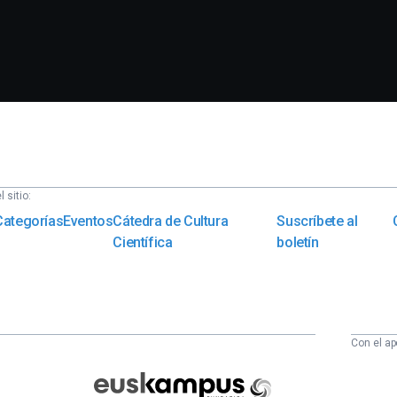
 sitio:
Categorías
Eventos
Cátedra de Cultura
Suscríbete al
Científica
boletín
Con el ap
Euskampus
Fundazioa