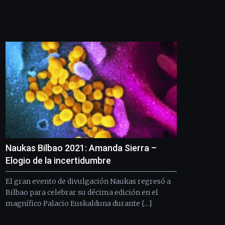
de
Bilbo
Zientzia
Plaza
(BZP),
un
festival
que
llenará
la
ciudad
de
monólogos,
exposiciones,
conferencias,
Naukas Bilbao 2021: Amanda Sierra –
docufórums
Elogio de la incertidumbre
y
espectáculos
El gran evento de divulgación Naukas regresó a
de
Bilbao para celebrar su décima edición en el
ciencia
magnífico Palacio Euskalduna durante […]
del
16
de