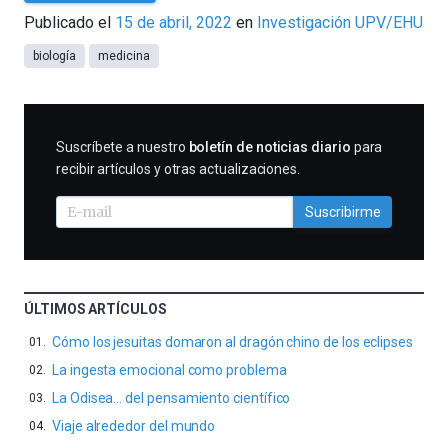
César
Publicado el
15 de abril, 2022
en
Investigación UPV/EHU
Tomé
biología
medicina
SUSCRIBIRME
Suscríbete a nuestro
boletín de noticias diario
para
recibir artículos y otras actualizaciones.
Suscribirme
ÚLTIMOS ARTÍCULOS
Cómo los jesuitas domaron al dragón chino de los eclipses
La ingesta emocional como problema
La Odisea… del pensamiento científico
Viaje alrededor del mundo