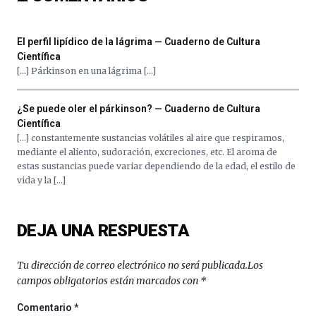
septiembre
al
4
El perfil lipídico de la lágrima — Cuaderno de Cultura
de
Científica
octubre.
[…] Párkinson en una lágrima […]
La
iniciativa,
organizada
¿Se puede oler el párkinson? — Cuaderno de Cultura
por
Científica
la
[…] constantemente sustancias volátiles al aire que respiramos,
Cátedra…
mediante el aliento, sudoración, excreciones, etc. El aroma de
estas sustancias puede variar dependiendo de la edad, el estilo de
vida y la […]
DEJA UNA RESPUESTA
Tu dirección de correo electrónico no será publicada.
Los
campos obligatorios están marcados con
*
Comentario
*