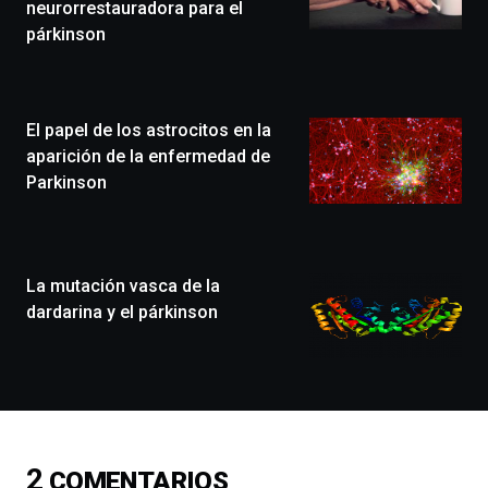
de
neurorrestauradora para el
Bilbo
párkinson
Zientzia
Plaza
(BZP),
un
El papel de los astrocitos en la
festival
que
aparición de la enfermedad de
llenará
Parkinson
la
ciudad
de
monólogos,
La mutación vasca de la
exposiciones,
conferencias,
dardarina y el párkinson
docufórums
y
espectáculos
de
ciencia
del
16
2
COMENTARIOS
de