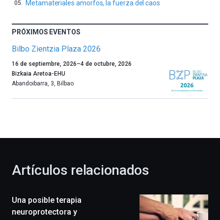
Metamateriales amorfos, la fuerza del caos
PRÓXIMOS EVENTOS
Bilbo Zientzia Plaza 2026
Un
16 de septiembre, 2026
–
4 de octubre, 2026
año
Bizkaia Aretoa-EHU
más,
Abandoibarra, 3
,
Bilbao
Bilbao
dará
la
bienvenida
al
otoño
con
la
Artículos relacionados
celebración
de
la
Una posible terapia
novena
edición
neuroprotectora y