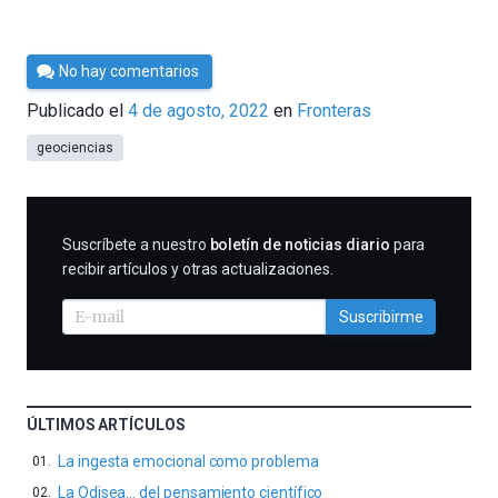
Por
No hay comentarios
César
Publicado el
4 de agosto, 2022
en
Fronteras
Tomé
geociencias
SUSCRIBIRME
Suscríbete a nuestro
boletín de noticias diario
para
recibir artículos y otras actualizaciones.
Suscribirme
ÚLTIMOS ARTÍCULOS
La ingesta emocional como problema
La Odisea… del pensamiento científico