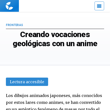
Cuaderno
de
Cultura
Científica
FRONTERAS
Creando vocaciones
geológicas con un anime
Lectura accesible
Los dibujos animados japoneses, más conocidos
por estos lares como animes, se han convertido
en un auténtico fenómeno de masas por todo el