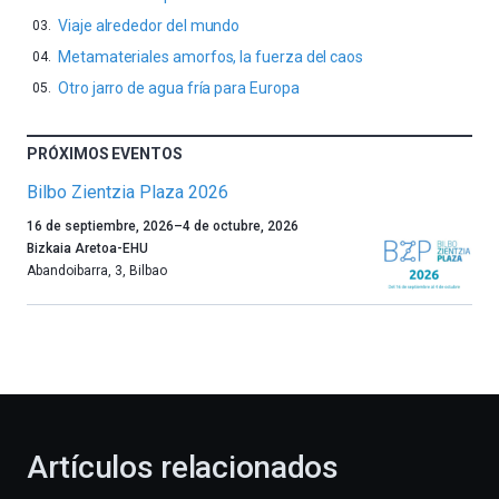
Viaje alrededor del mundo
Metamateriales amorfos, la fuerza del caos
Otro jarro de agua fría para Europa
PRÓXIMOS EVENTOS
Bilbo Zientzia Plaza 2026
Un
16 de septiembre, 2026
–
4 de octubre, 2026
año
Bizkaia Aretoa-EHU
más,
Abandoibarra, 3
,
Bilbao
Bilbao
dará
la
bienvenida
al
otoño
con
la
Artículos relacionados
celebración
de