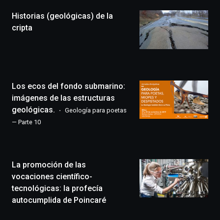
la
Historias (geológicas) de la
novena
edición
cripta
de
Bilbo
Zientzia
Plaza
(BZP),
Los ecos del fondo submarino:
un
festival
imágenes de las estructuras
que
geológicas.
Geología para poetas
llenará
— Parte 10
la
ciudad
de
monólogos,
La promoción de las
exposiciones,
conferencias,
vocaciones científico-
docufórums
tecnológicas: la profecía
y
autocumplida de Poincaré
espectáculos
de