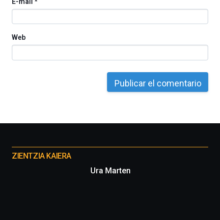
E-mail
*
Web
Otros
proyectos
ZIENTZIA KAIERA
Ura Marten