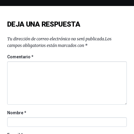
ciencia
del
16
de
DEJA UNA RESPUESTA
septiembre
al
4
Tu dirección de correo electrónico no será publicada.
Los
de
campos obligatorios están marcados con
*
octubre.
La
Comentario
*
iniciativa,
organizada
por
la
Cátedra…
Nombre
*