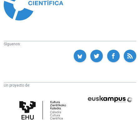
Síguenos:
Un proyecto de:
Cátedra
Euskampus
de
Fundazioa
Cultura
Científica
de
la
UPV/EHU