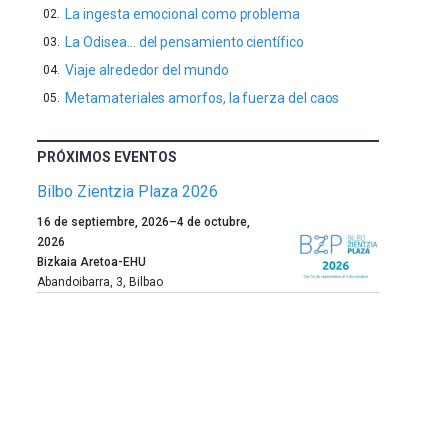
La ingesta emocional como problema
La Odisea… del pensamiento científico
Viaje alrededor del mundo
Metamateriales amorfos, la fuerza del caos
PRÓXIMOS EVENTOS
Bilbo Zientzia Plaza 2026
Un
16 de septiembre, 2026
–
4 de octubre,
año
2026
más,
Bizkaia Aretoa-EHU
Bilbao
Abandoibarra, 3
,
Bilbao
dará
la
bienvenida
al
otoño
con
la
celebración