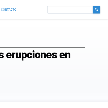
CONTACTO
Buscar
en
el
sitio
as erupciones en