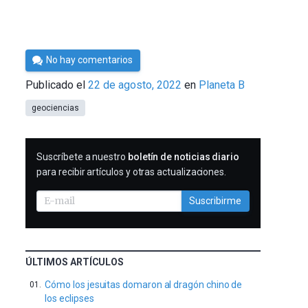
Por
No hay comentarios
César
Publicado el
22 de agosto, 2022
en
Planeta B
Tomé
geociencias
SUSCRIBIRME
Suscríbete a nuestro
boletín de noticias diario
para recibir artículos y otras actualizaciones.
Suscribirme
ÚLTIMOS ARTÍCULOS
Cómo los jesuitas domaron al dragón chino de
los eclipses