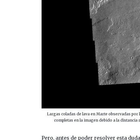
Largas coladas de lava en Marte observadas por l
completas en la imagen debido a la distancia 
Pero, antes de poder resolver esta dud