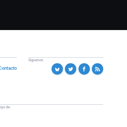
Síguenos:
Contacto
oyo de: