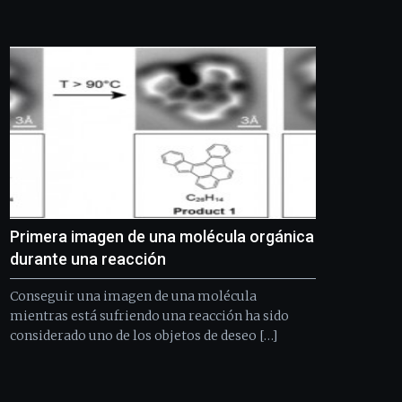
de
Bilbo
Zientzia
Plaza
(BZP),
un
festival
que
llenará
la
ciudad
de
monólogos,
Primera imagen de una molécula orgánica
exposiciones,
conferencias,
durante una reacción
docufórums
y
Conseguir una imagen de una molécula
espectáculos
mientras está sufriendo una reacción ha sido
de
considerado uno de los objetos de deseo […]
ciencia
del
16
de