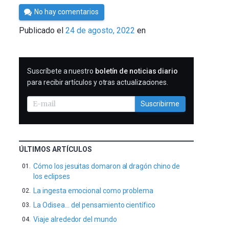
Por
No hay comentarios
César
Publicado el
24 de agosto, 2022
en
Tomé
SUSCRIBIRME
Suscríbete a nuestro
boletín de noticias diario
para recibir artículos y otras actualizaciones.
Suscribirme
ÚLTIMOS ARTÍCULOS
Cómo los jesuitas domaron al dragón chino de
los eclipses
La ingesta emocional como problema
La Odisea… del pensamiento científico
Viaje alrededor del mundo