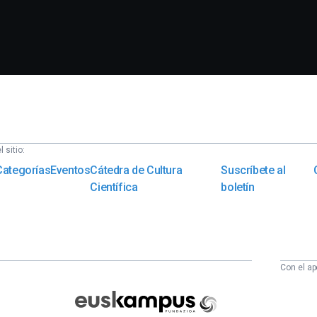
 sitio:
Categorías
Eventos
Cátedra de Cultura
Suscríbete al
Científica
boletín
Con el ap
Euskampus
Fundazioa