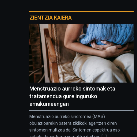
Otros
proyectos
ZIENTZIA KAIERA
Menstruazio aurreko sintomak eta
tratamendua gure inguruko
emakumeengan
Menstruazio aurreko sindromea (MAS)
obulazioarekin batera ziklikoki agertzen diren
sintomen multzoa da. Sintomen espektrua oso
zabala da, sintoma somatiko deitzen [...]