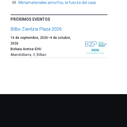
Metamateriales amorfos, la fuerza del caos
PRÓXIMOS EVENTOS
Bilbo Zientzia Plaza 2026
Un
16 de septiembre, 2026
–
4 de octubre,
año
2026
más,
Bizkaia Aretoa-EHU
Bilbao
Abandoibarra, 3
,
Bilbao
dará
la
bienvenida
al
otoño
con
la
celebración
de
la
novena
edición